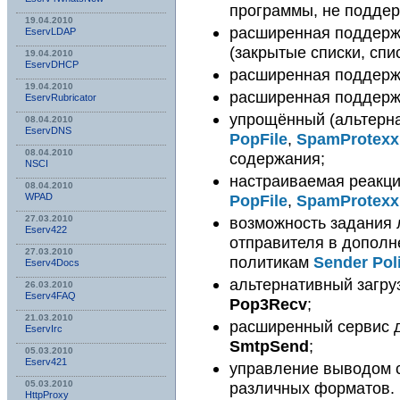
программы, не подде
19.04.2010
расширенная поддерж
EservLDAP
(закрытые списки, спи
19.04.2010
EservDHCP
расширенная поддержк
19.04.2010
расширенная поддержк
EservRubricator
упрощённый (альтерн
08.04.2010
EservDNS
PopFile
,
SpamProtexx
08.04.2010
содержания;
NSСI
настраиваемая реакц
08.04.2010
PopFile
,
SpamProtexx
WPAD
возможность задания 
27.03.2010
Eserv422
отправителя в дополн
27.03.2010
политикам
Sender Pol
Eserv4Docs
альтернативный загру
26.03.2010
Eserv4FAQ
Pop3Recv
;
21.03.2010
расширенный сервис 
EservIrc
SmtpSend
;
05.03.2010
Eserv421
управление выводом с
различных форматов.
05.03.2010
HttpProxy