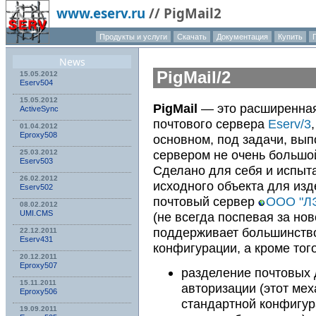
www.eserv.ru
//
PigMail2
Продукты и услуги
Скачать
Документация
Купить
News
PigMail/2
15.05.2012
Eserv504
15.05.2012
PigMail
— это расширенна
ActiveSync
почтового сервера
Eserv/3
01.04.2012
Eproxy508
основном, под задачи, вы
сервером не очень большо
25.03.2012
Eserv503
Сделано для себя и испыта
26.02.2012
исходного объекта для из
Eserv502
почтовый сервер
ООО "Л
08.02.2012
UMI.CMS
(не всегда поспевая за но
поддерживает большинств
22.12.2011
Eserv431
конфигурации, а кроме того
20.12.2011
Eproxy507
разделение почтовых
15.11.2011
авторизации (этот мех
Eproxy506
стандартной конфигура
19.09.2011