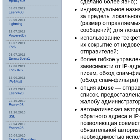
сделано более явно);
Eproxy505
индивидуальное назна
08.09.2011
Eserv430
за пределы локальног
06.09.2011
(размер отправляемы
Lightning
сообщений) для локал
18.07.2011
PoweredBy
использование "секре
их сокрытие от недов
16.07.2011
IPv6
отправителей;
08.07.2011
более гибкое управле
Eproxy5beta1
зависимости от IP-адр
17.06.2011
IPv6DNS
писем, обход спам-фил
13.06.2011
(обход спам-фильтра)
IPv6Mail
опция
abuse
— отправ
21.03.2011
список, предоставлен
Eserv428
жалобу администратор
22.10.2010
Eserv426
автоматическая автор
21.10.2010
обратного адреса и IP
SSL
позволяющая совмест
22.04.2010
Eserv423
обязательной авториз
необходимостью испо
20.04.2010
Eserv4WhatsNew