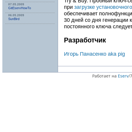
Try & Buy. Пробный ключ-
07.05.2009
при
загрузке установочного
GitEservHowTo
обеспечивает полнофункци
06.05.2009
30 дней со дня генерации 
SunBird
постоянного ключа следуе
Разработчик
Игорь Панасенко aka pig
Работает на
Eserv
/