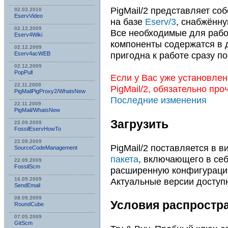
PigMail/2 представляет со
02.03.2010
EservVideo
на базе
Eserv/3
, снабжённу
02.12.2009
Все необходимые для раб
Eserv4Wiki
компоненты содержатся в 
02.12.2009
пригодна к работе сразу по
Eserv4acWEB
02.12.2009
PopPull
Если у Вас уже установлен
22.11.2009
PigMail/2, обязательно про
PigMailPigProxy2/WhatsNew
Последние изменения
22.11.2009
PigMail/WhatsNew
Загрузить
22.09.2009
FossilEservHowTo
22.09.2009
PigMail/2 поставляется в 
SourceCodeManagement
пакета
, включающего в се
22.09.2009
FossilScm
расширенную конфигураци
Актуальные версии доступ
16.09.2009
SendEmail
08.09.2009
Условия распростр
RoundCube
07.05.2009
GitScm