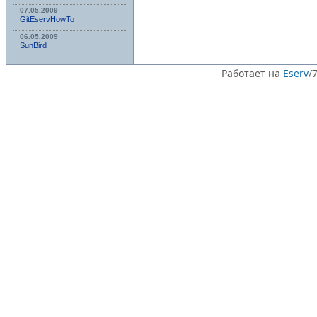
07.05.2009
GitEservHowTo
06.05.2009
SunBird
Работает на
Eserv
/