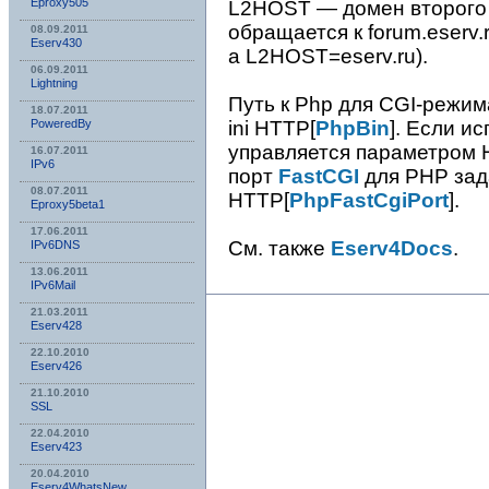
Eproxy505
L2HOST — домен второго у
обращается к forum.eserv.
08.09.2011
Eserv430
а L2HOST=eserv.ru).
06.09.2011
Lightning
Путь к Php для CGI-режим
18.07.2011
ini HTTP[
PhpBin
]. Если и
PoweredBy
управляется параметром 
16.07.2011
IPv6
порт
FastCGI
для PHP зада
08.07.2011
HTTP[
PhpFastCgiPort
].
Eproxy5beta1
17.06.2011
См. также
Eserv4Docs
.
IPv6DNS
13.06.2011
IPv6Mail
21.03.2011
Eserv428
22.10.2010
Eserv426
21.10.2010
SSL
22.04.2010
Eserv423
20.04.2010
Eserv4WhatsNew