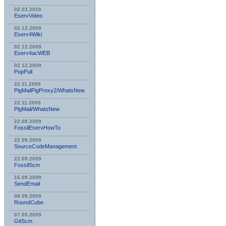
02.03.2010
EservVideo
02.12.2009
Eserv4Wiki
02.12.2009
Eserv4acWEB
02.12.2009
PopPull
22.11.2009
PigMailPigProxy2/WhatsNew
22.11.2009
PigMail/WhatsNew
22.09.2009
FossilEservHowTo
22.09.2009
SourceCodeManagement
22.09.2009
FossilScm
16.09.2009
SendEmail
08.09.2009
RoundCube
07.05.2009
GitScm