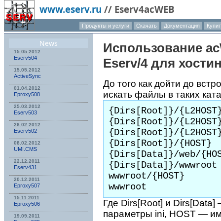
www.eserv.ru
//
Eserv4acWEB
Продукты и услуги
Скачать
Документация
Купит
О компа
News
Использование
a
15.05.2012
Eserv504
Eserv
/4 для хости
15.05.2012
ActiveSync
До того как дойти до встр
01.04.2012
искать файлы в таких ката
Eproxy508
25.03.2012
{Dirs[Root]}/{L2HOST}
Eserv503
{Dirs[Root]}/{L2HOST}
26.02.2012
{Dirs[Root]}/{L2HOST}
Eserv502
{Dirs[Root]}/{HOST}

08.02.2012
UMI.CMS
{Dirs[Data]}/web/{HOS
22.12.2011
{Dirs[Data]}/wwwroot

Eserv431
wwwroot/{HOST}

20.12.2011
wwwroot 
Eproxy507
15.11.2011
Где Dirs[Root] и Dirs[Dat
Eproxy506
параметры ini, HOST — им
19.09.2011