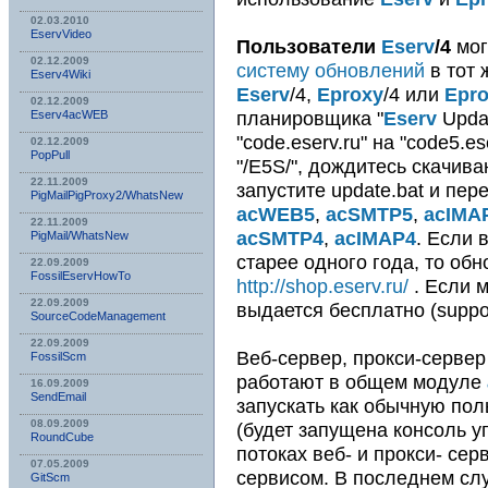
02.03.2010
EservVideo
Пользователи
Eserv
/4
мог
02.12.2009
систему обновлений
в тот 
Eserv4Wiki
Eserv
/4,
Eproxy
/4 или
Epr
02.12.2009
планировщика "
Eserv
Updat
Eserv4acWEB
"code.eserv.ru" на "code5.es
02.12.2009
PopPull
"/E5S/", дождитесь скачив
22.11.2009
запустите update.bat и пе
PigMailPigProxy2/WhatsNew
acWEB5
,
acSMTP5
,
acIMA
22.11.2009
acSMTP4
,
acIMAP4
. Если
PigMail/WhatsNew
старее одного года, то об
22.09.2009
FossilEservHowTo
http://shop.eserv.ru/
. Если 
22.09.2009
выдается бесплатно (suppor
SourceCodeManagement
22.09.2009
Веб-сервер, прокси-сервер
FossilScm
работают в общем модуле
16.09.2009
SendEmail
запускать как обычную по
08.09.2009
(будет запущена консоль 
RoundCube
потоках веб- и прокси- сер
07.05.2009
сервисом. В последнем сл
GitScm