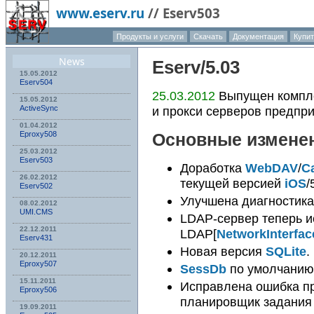
www.eserv.ru
//
Eserv503
Продукты и услуги
Скачать
Документация
Купит
О компа
News
Eserv
/5.03
15.05.2012
Eserv504
25.03.2012
Выпущен компле
15.05.2012
и прокси серверов предпр
ActiveSync
01.04.2012
Eproxy508
Основные измене
25.03.2012
Eserv503
Доработка
WebDAV
/
C
26.02.2012
текущей версией
iOS
/
Eserv502
Улучшена диагностика
08.02.2012
UMI.CMS
LDAP-сервер теперь и
22.12.2011
LDAP[
NetworkInterfac
Eserv431
Новая версия
SQLite
.
20.12.2011
Eproxy507
SessDb
по умолчанию
15.11.2011
Исправлена ошибка п
Eproxy506
планировщик задания
19.09.2011