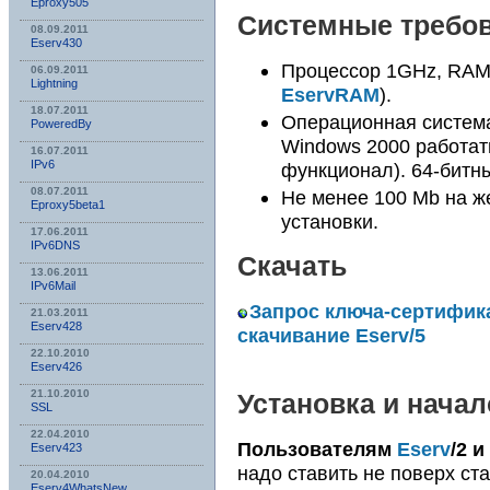
Eproxy505
Системные требо
08.09.2011
Eserv430
Процессор 1GHz, RAM
06.09.2011
Lightning
EservRAM
).
18.07.2011
Операционная систем
PoweredBy
Windows 2000 работать
16.07.2011
IPv6
функционал). 64-бит
08.07.2011
Не менее 100 Mb на ж
Eproxy5beta1
установки.
17.06.2011
IPv6DNS
Скачать
13.06.2011
IPv6Mail
Запрос ключа-сертифика
21.03.2011
Eserv428
скачивание Eserv/5
22.10.2010
Eserv426
21.10.2010
Установка и нача
SSL
22.04.2010
Пользователям
Eserv
/2 и
Eserv423
надо ставить не поверх ста
20.04.2010
Eserv4WhatsNew