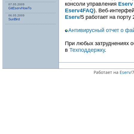
консоли управления
Eserv
07.05.2009
GitEservHowTo
Eserv4FAQ
). Веб-интерфе
Eserv
/5 работает на порту 
06.05.2009
SunBird
Антивирусный отчет о фа
При любых затруднениях 
в
Техподдержку
.
Работает на
Eserv
/