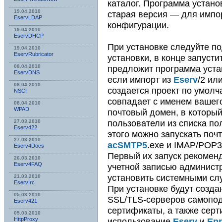
каталог. Программа установ
19.04.2010
старая версия — для импо
EservLDAP
конфигурации.
19.04.2010
EservDHCP
При установке следуйте п
19.04.2010
EservRubricator
установки, в конце запуст
предложит программа устан
08.04.2010
EservDNS
если импорт из
Eserv
/2 ил
08.04.2010
создается проект по умолч
NSСI
совпадает с именем вашего
08.04.2010
WPAD
почтовый домен, в которы
пользователи из списка п
27.03.2010
Eserv422
этого можно запускать по
27.03.2010
acSMTP5
.exe и IMAP/POP
Eserv4Docs
Первый их запуск рекомен
26.03.2010
Eserv4FAQ
учетной записью админист
установить системными сл
21.03.2010
EservIrc
При установке будут созд
05.03.2010
SSL/TLS-серверов самопо
Eserv421
сертификаты, а также серт
05.03.2010
использование
Eserv
и
Ep
HttpProxy