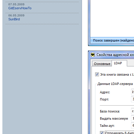
07.05.2009
GitEservHowTo
06.05.2009
SunBird