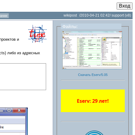
Вход
wikipost
/2010-04-21 02:42/
support
(v8)
ании
Файлы:
проектов и
cts) либо из адресных
Скачать Eserv/5.05
Eserv: 29 лет!