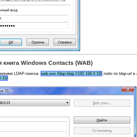
 книга Windows Contacts (WAB)
 режиме LDAP-поиска:
wab.exe /ldap:ldap://192.168.0.33/
либо по ldap-url в
0.33/