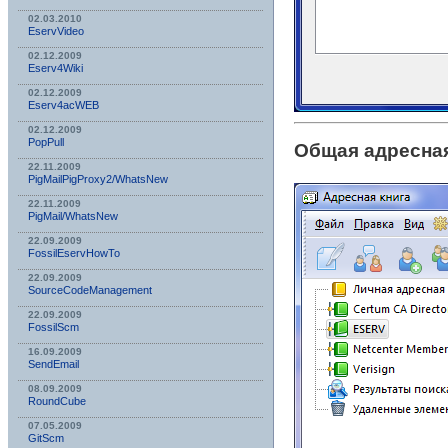
02.03.2010
EservVideo
02.12.2009
Eserv4Wiki
02.12.2009
Eserv4acWEB
02.12.2009
PopPull
Общая адресная
22.11.2009
PigMailPigProxy2/WhatsNew
22.11.2009
PigMail/WhatsNew
22.09.2009
FossilEservHowTo
22.09.2009
SourceCodeManagement
22.09.2009
FossilScm
16.09.2009
SendEmail
08.09.2009
RoundCube
07.05.2009
GitScm