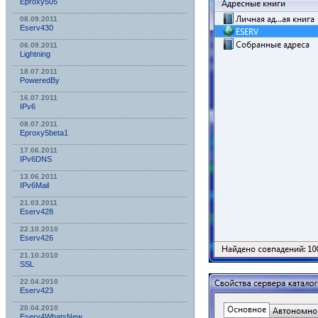
Eproxy505
08.09.2011
Eserv430
06.09.2011
Lightning
18.07.2011
PoweredBy
16.07.2011
IPv6
08.07.2011
Eproxy5beta1
17.06.2011
IPv6DNS
13.06.2011
IPv6Mail
21.03.2011
Eserv428
22.10.2010
Eserv426
21.10.2010
SSL
22.04.2010
Eserv423
20.04.2010
Eserv4WhatsNew