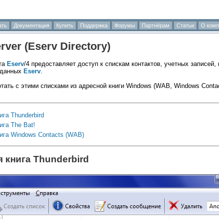
ать
Документация
Купить
Поддержка
Форумы
Партнёрам
Статьи
О комп
ver (
Eserv
Directory)
та
Eserv
/4 предоставляет доступ к спискам контактов, учетных записей, 
х данных
Eserv
.
тать с этими списками из адресной книги Windows (WAB, Windows Conta
га Thunderbird
га The Bat!
ига Windows Contacts (WAB)
 книга Thunderbird