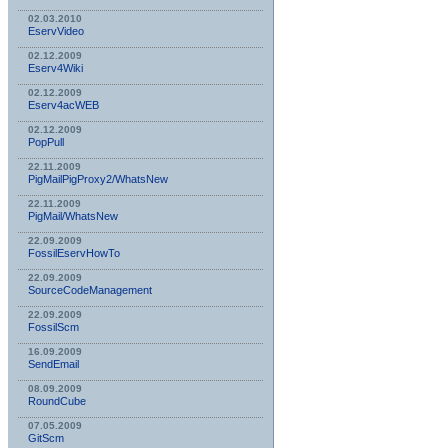
02.03.2010
EservVideo
02.12.2009
Eserv4Wiki
02.12.2009
Eserv4acWEB
02.12.2009
PopPull
22.11.2009
PigMailPigProxy2/WhatsNew
22.11.2009
PigMail/WhatsNew
22.09.2009
FossilEservHowTo
22.09.2009
SourceCodeManagement
22.09.2009
FossilScm
16.09.2009
SendEmail
08.09.2009
RoundCube
07.05.2009
GitScm