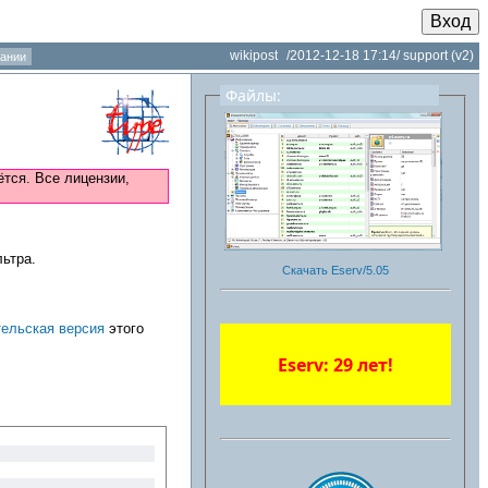
Вход
wikipost
/2012-12-18 17:14/
support
(v2)
ании
Файлы:
тся. Все лицензии,
ьтра.
Скачать Eserv/5.05
тельская версия
этого
Eserv: 29 лет!