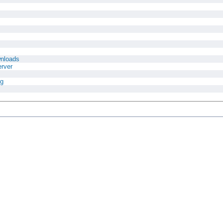
nloads
rver
ng