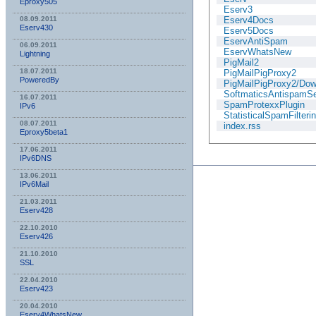
Eproxy505
Eserv3
Eserv4Docs
08.09.2011
Eserv430
Eserv5Docs
EservAntiSpam
06.09.2011
EservWhatsNew
Lightning
PigMail2
18.07.2011
PigMailPigProxy2
PoweredBy
PigMailPigProxy2/Dow
SoftmaticsAntispamSe
16.07.2011
SpamProtexxPlugin
IPv6
StatisticalSpamFilteri
08.07.2011
index.rss
Eproxy5beta1
17.06.2011
IPv6DNS
13.06.2011
IPv6Mail
21.03.2011
Eserv428
22.10.2010
Eserv426
21.10.2010
SSL
22.04.2010
Eserv423
20.04.2010
Eserv4WhatsNew