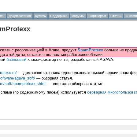
ать
Документация
Купить
Поддержка
Форумы
Партнёрам
Статьи
О комп
mProtexx
 связи с реорганизацией в Агаве, продукт
SpamProtexx
больше не продаё
 до этой даты, остаются полностью работоспособными.
мый
байесовый
классификатор почты, разработанный AGAVA.
rotexx.ru/
— домашняя страница однопользовательской версии спам-фил
software/agava_soft/
— обзорная статья.
com/soft/spamprotexx.shtml
— еще одна обзорная статья.
спама (по содержимому писем) используется
серверная многопользова