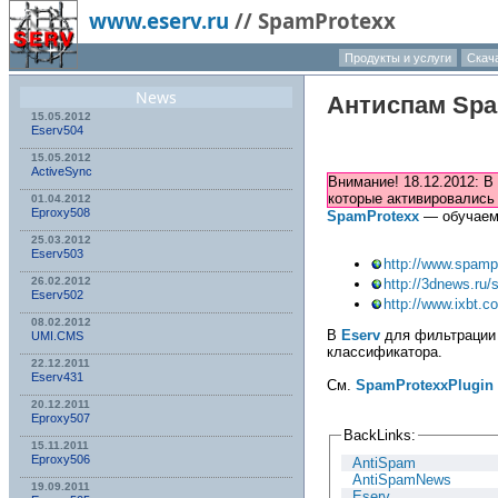
www.eserv.ru
//
SpamProtexx
Продукты и услуги
Скач
News
Антиспам
Spa
15.05.2012
Eserv504
15.05.2012
ActiveSync
Внимание! 18.12.2012: В
которые активировались
01.04.2012
Eproxy508
SpamProtexx
— обучае
25.03.2012
Eserv503
http://www.spamp
26.02.2012
http://3dnews.ru/
Eserv502
http://www.ixbt.
08.02.2012
В
Eserv
для фильтрации 
UMI.CMS
классификатора.
22.12.2011
Eserv431
См.
SpamProtexxPlugin
20.12.2011
Eproxy507
BackLinks:
15.11.2011
Eproxy506
AntiSpam
AntiSpamNews
19.09.2011
Eserv