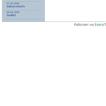
07.05.2009
GitEservHowTo
06.05.2009
SunBird
Работает на
Eserv
/