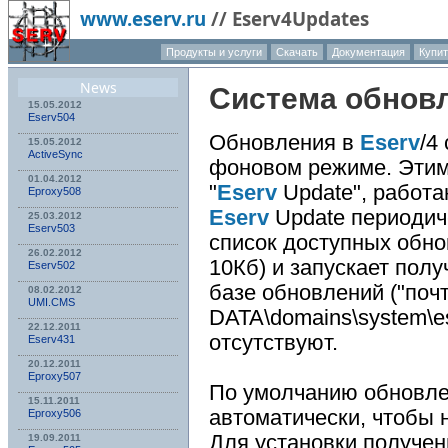
www.eserv.ru
//
Eserv4Updates
Продукты и услуги
Скачать
Документация
Купи
О компа
News
Система обнов
15.05.2012
Eserv504
Обновления в
Eserv
/4
15.05.2012
ActiveSync
фоновом режиме. Этим
01.04.2012
"
Eserv
Update", работ
Eproxy508
Eserv
Update периодиче
25.03.2012
Eserv503
список доступных обн
26.02.2012
10Кб) и запускает пол
Eserv502
базе обновлений ("поч
08.02.2012
UMI.CMS
DATA\domains\system\e
22.12.2011
отсутствуют.
Eserv431
20.12.2011
Eproxy507
По умолчанию обновле
15.11.2011
автоматически, чтобы 
Eproxy506
Для установки получен
19.09.2011