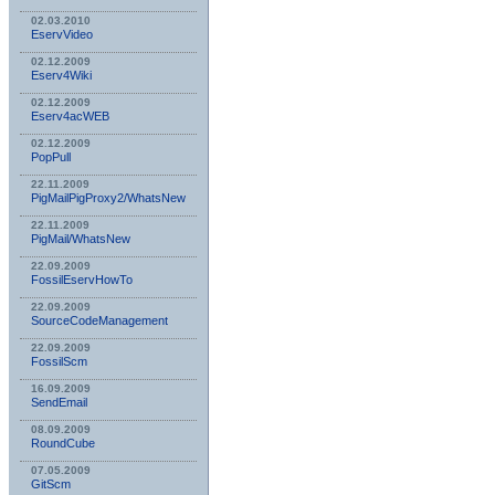
02.03.2010
EservVideo
02.12.2009
Eserv4Wiki
02.12.2009
Eserv4acWEB
02.12.2009
PopPull
22.11.2009
PigMailPigProxy2/WhatsNew
22.11.2009
PigMail/WhatsNew
22.09.2009
FossilEservHowTo
22.09.2009
SourceCodeManagement
22.09.2009
FossilScm
16.09.2009
SendEmail
08.09.2009
RoundCube
07.05.2009
GitScm