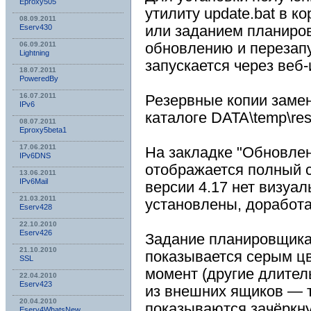
Eproxy505
утилиту update.bat в к
08.09.2011
или заданием планиро
Eserv430
обновлению и перезапу
06.09.2011
Lightning
запускается через веб
18.07.2011
PoweredBy
16.07.2011
Резервные копии заме
IPv6
каталоге DATA\temp\re
08.07.2011
Eproxy5beta1
17.06.2011
На закладке "Обновлен
IPv6DNS
отображается полный с
13.06.2011
IPv6Mail
версии 4.17 нет визуал
21.03.2011
установлены, доработ
Eserv428
22.10.2010
Eserv426
Задание планировщика
21.10.2010
показывается серым цв
SSL
момент (другие длител
22.04.2010
Eserv423
из внешних ящиков — 
20.04.2010
показываются зачёркн
Eserv4WhatsNew