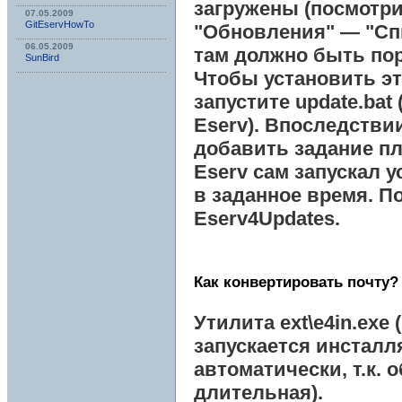
загружены (посмотри
07.05.2009
GitEservHowTo
"Обновления" — "Сп
06.05.2009
там должно быть пор
SunBird
Чтобы установить э
запустите update.bat 
Eserv
). Впоследстви
добавить задание п
Eserv
сам запускал у
в заданное время. П
Eserv4Updates
.
Как конвертировать почту?
Утилита ext\e4in.exe
запускается инсталл
автоматически, т.к. 
длительная).