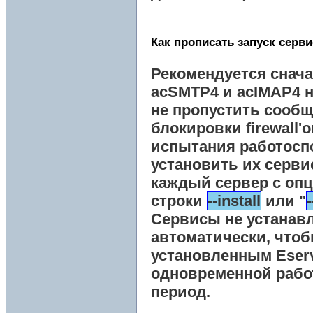
Как прописать запуск серв
Рекомендуется снача
acSMTP4
и
acIMAP4
н
не пропустить сообщ
блокировки firewall'о
испытания работосп
установить их серви
каждый сервер с оп
строки
--install
или "
Сервисы не устанав
автоматически, чтоб
установленным
Eser
одновременной рабо
период.