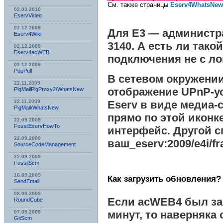
См. также страницы
Eserv4WhatsNew
02.03.2010
EservVideo
02.12.2009
Для Е3 — администр
Eserv4Wiki
3140. А есть ли такой
02.12.2009
Eserv4acWEB
подключения не с л
02.12.2009
PopPull
В сетевом окружени
22.11.2009
отображение
UPnP
-у
PigMailPigProxy2/WhatsNew
22.11.2009
Eserv
в виде медиа-с
PigMail/WhatsNew
прямо по этой иконке
22.09.2009
FossilEservHowTo
интерфейс. Другой с
22.09.2009
ваш_eserv:2009/e4i/f
SourceCodeManagement
22.09.2009
FossilScm
16.09.2009
Как загрузить обновления?
SendEmail
08.09.2009
Если
acWEB4
был за
RoundCube
минут, то наверняка
07.05.2009
GitScm