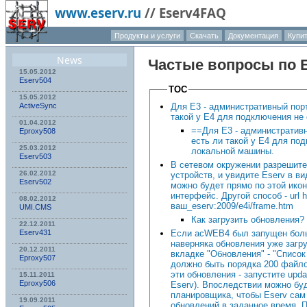
www.eserv.ru
//
Eserv4FAQ
Продукты и услуги
Скачать
Документация
Купи
О компа
News
Частые вопросы по
15.05.2012
Eserv504
TOC
15.05.2012
Для Е3 - административный порт
ActiveSync
такой у Е4 для подключения не
01.04.2012
==Для Е3 - административн
Eproxy508
есть ли такой у Е4 для по
25.03.2012
локальной машины.
Eserv503
В сетевом окружении разрешите
26.02.2012
устройств, и увидите Eserv в в
Eserv502
можно будет прямо по этой икон
интерфейс. Другой способ - url ht
08.02.2012
ваш_eserv:2009/e4i/frame.htm
UMI.CMS
Как загрузить обновления?
22.12.2011
Если acWEB4 был запущен боль
Eserv431
наверняка обновления уже загр
20.12.2011
вкладке "Обновления" - "Список
Eproxy507
должно быть порядка 200 файло
эти обновления - запустите updat
15.11.2011
Eproxy506
Eserv). Впоследствии можно бу
планировщика, чтобы Eserv сам
19.09.2011
обновлений в заданное время. 