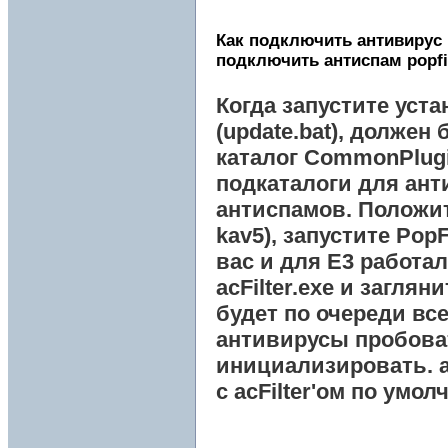
Как подключить антивирус 
подключить антиспам popfi
Когда запустите уст
(update.bat), должен
каталог
CommonPlug
подкаталоги для ант
антиспамов. Положит
kav5), запустите
PopF
вас и для
E3
работал)
acFilter.exe и загляни
будет по очереди вс
антивирусы пробова
инициализировать.
с acFilter'ом по умол