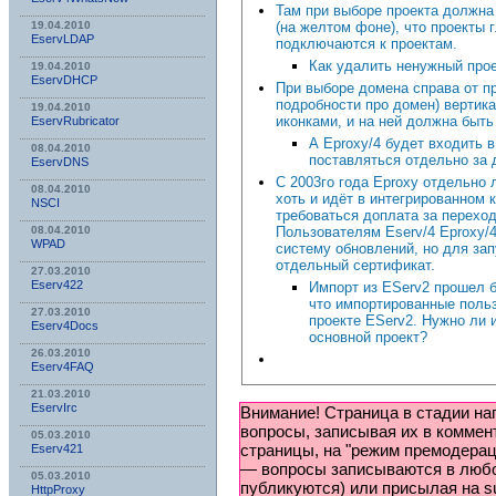
Там при выборе проекта должна
(на желтом фоне), что проекты 
19.04.2010
EservLDAP
подключаются к проектам.
Как удалить ненужный про
19.04.2010
EservDHCP
При выборе домена справа от пр
подробности про домен) вертик
19.04.2010
иконками, и на ней должна быть
EservRubricator
А Eproxy/4 будет входить в
08.04.2010
поставляться отдельно за 
EservDNS
С 2003го года Eproxy отдельно 
08.04.2010
хоть и идёт в интегрированном 
NSСI
требоваться доплата за переход 
Пользователям Eserv/4 Eproxy/4
08.04.2010
WPAD
систему обновлений, но для зап
отдельный сертификат.
27.03.2010
Eserv422
Импорт из EServ2 прошел б
что импортированные поль
27.03.2010
проекте EServ2. Нужно ли 
Eserv4Docs
основной проект?
26.03.2010
Eserv4FAQ
21.03.2010
EservIrc
Внимание! Страница в стадии на
вопросы, записывая их в коммент
05.03.2010
страницы, на "режим премодера
Eserv421
— вопросы записываются в любо
05.03.2010
публикуются) или присылая на su
HttpProxy