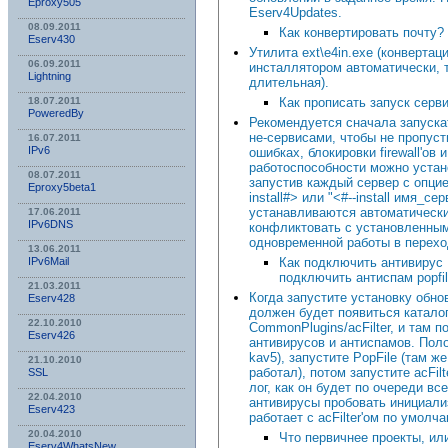
Eproxy505
Eserv4Updates.
08.09.2011
Как конвертировать почту?
Eserv430
Утилита ext\e4in.exe (конвертац
06.09.2011
инсталлятором автоматически, т
Lightning
длительная).
Как прописать запуск серв
18.07.2011
PoweredBy
Рекомендуется сначала запуск
не-сервисами, чтобы не пропус
16.07.2011
IPv6
ошибках, блокировки firewall'ов 
работоспособности можно устан
08.07.2011
запустив каждый сервер с опцие
Eproxy5beta1
install#> или "<#--install имя_с
устанавливаются автоматически
17.06.2011
IPv6DNS
конфликтовать с установленным
одновременной работы в перехо
13.06.2011
Как подключить антивирус 
IPv6Mail
подключить антиспам popfi
21.03.2011
Когда запустите установку обнов
Eserv428
должен будет появиться катало
22.10.2010
CommonPlugins/acFilter, и там п
Eserv426
антивирусов и антиспамов. Пол
kav5), запустите PopFile (там же
21.10.2010
работал), потом запустите acFilt
SSL
лог, как он будет по очереди вс
22.04.2010
антивирусы пробовать инициали
Eserv423
работает с acFilter'ом по умолч
20.04.2010
Что первичнее проекты, и
Eserv4WhatsNew