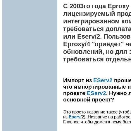
С 2003го года
Eproxy
лицензируемый проду
интегрированном ком
требоваться доплата
или
Eserv
/2. Пользо
Eproxy
/4 "приедет" 
обновлений, но для 
требоваться отдель
Импорт из
EServ2
проше
что импортированные п
проекте
EServ2
. Нужно 
основной проект?
Это просто название такое (чтоб
из
Eserv
/2). Название на работос
Главное чтобы домен к нему был