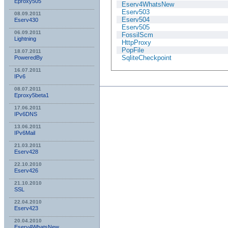
Eproxy505
Eserv4WhatsNew
Eserv503
08.09.2011
Eserv504
Eserv430
Eserv505
06.09.2011
FossilScm
Lightning
HttpProxy
PopFile
18.07.2011
SqliteCheckpoint
PoweredBy
16.07.2011
IPv6
08.07.2011
Eproxy5beta1
17.06.2011
IPv6DNS
13.06.2011
IPv6Mail
21.03.2011
Eserv428
22.10.2010
Eserv426
21.10.2010
SSL
22.04.2010
Eserv423
20.04.2010
Eserv4WhatsNew