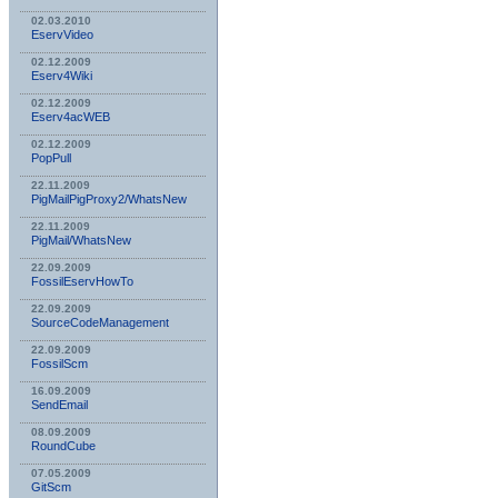
02.03.2010
EservVideo
02.12.2009
Eserv4Wiki
02.12.2009
Eserv4acWEB
02.12.2009
PopPull
22.11.2009
PigMailPigProxy2/WhatsNew
22.11.2009
PigMail/WhatsNew
22.09.2009
FossilEservHowTo
22.09.2009
SourceCodeManagement
22.09.2009
FossilScm
16.09.2009
SendEmail
08.09.2009
RoundCube
07.05.2009
GitScm