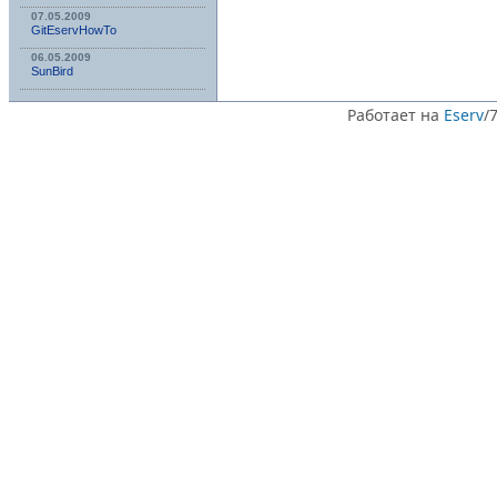
07.05.2009
GitEservHowTo
06.05.2009
SunBird
Работает на
Eserv
/