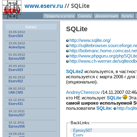
www.eserv.ru
//
SQLite
Продукты и услуги
Скачать
Документация
Купить
News
SQLite
15.05.2012
Eserv504
http://www.sqlite.org/
15.05.2012
http://sqlitebrowser.sourceforge.ne
ActiveSync
http://bobmanc.home.comcast.net/
01.04.2012
http://www.phpguru.org/phpSQLit
Eproxy508
http://www.ch-werner.de/sqliteodb
25.03.2012
Eserv503
SQLite2
используется, в частнос
используется с марта 2006 г для
26.02.2012
(опционально).
Eserv502
08.02.2012
AndreyCherezov
/14.11.2007 02:46
UMI.CMS
кто НЕ использует
SQLite
Эта 
22.12.2011
самой широко используемой S
Eserv431
пользователи
SQLite
:
http://sql
20.12.2011
Eproxy507
BackLinks:
15.11.2011
Eproxy506
Eproxy507
19.09.2011
Eserv