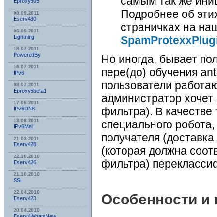
самым так же ини
Eproxy505
Подробнее об эти
08.09.2011
Eserv430
страничках на на
06.09.2011
SpamProtexxPlug
Lightning
18.07.2011
PoweredBy
Но иногда, бывает по
16.07.2011
пере(до) обучения an
IPv6
пользователи работаю
08.07.2011
Eproxy5beta1
администратор хочет
17.06.2011
фильтра). В качестве
IPv6DNS
13.06.2011
специального робота,
IPv6Mail
получателя (доставка
21.03.2011
Eserv428
(которая должна соотв
22.10.2010
фильтра) перекласси
Eserv426
21.10.2010
SSL
22.04.2010
Особенности и 
Eserv423
20.04.2010
Eserv4WhatsNew