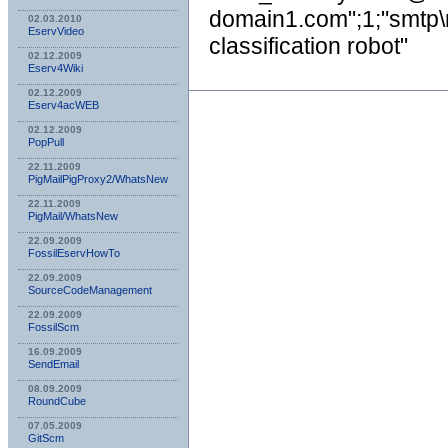
domain1.com";1;"smtp\
02.03.2010
EservVideo
classification robot"
02.12.2009
Eserv4Wiki
02.12.2009
Eserv4acWEB
02.12.2009
PopPull
22.11.2009
PigMailPigProxy2/WhatsNew
22.11.2009
PigMail/WhatsNew
22.09.2009
FossilEservHowTo
22.09.2009
SourceCodeManagement
22.09.2009
FossilScm
16.09.2009
SendEmail
08.09.2009
RoundCube
07.05.2009
GitScm