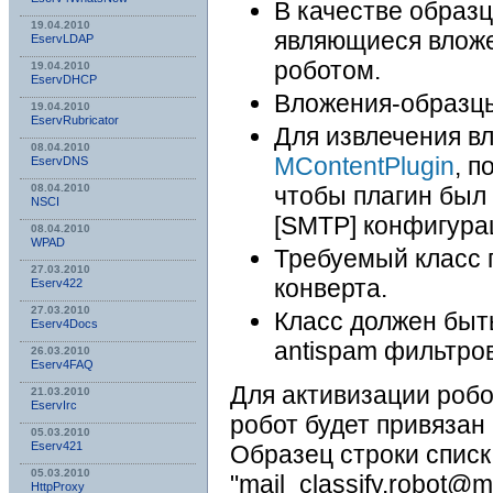
В качестве образц
19.04.2010
являющиеся вложе
EservLDAP
роботом.
19.04.2010
EservDHCP
Вложения-образц
19.04.2010
EservRubricator
Для извлечения в
08.04.2010
MContentPlugin
, п
EservDNS
08.04.2010
чтобы плагин был
NSСI
[SMTP] конфигура
08.04.2010
WPAD
Требуемый класс 
27.03.2010
конверта.
Eserv422
27.03.2010
Класс должен быть
Eserv4Docs
antispam фильтров
26.03.2010
Eserv4FAQ
Для активизации робо
21.03.2010
EservIrc
робот будет привязан
05.03.2010
Eserv421
Образец строки списк
05.03.2010
"mail_classify.robot@
HttpProxy