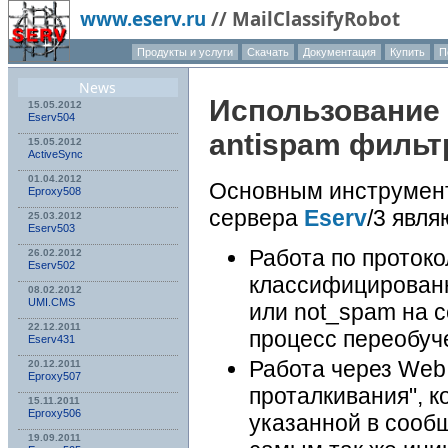
www.eserv.ru
//
MailClassifyRobot
Продукты и услуги
Скачать
Документация
Купить
П
News
Использование 
15.05.2012
Eserv504
antispam фильт
15.05.2012
ActiveSync
01.04.2012
Основным инструмент
Eproxy508
сервера
Eserv
/3 явля
25.03.2012
Eserv503
Работа по протоко
26.02.2012
Eserv502
классифицированн
08.02.2012
UMI.CMS
или not_spam на 
22.12.2011
процесс переобуч
Eserv431
Работа через Web
20.12.2011
Eproxy507
проталкивания", к
15.11.2011
Eproxy506
указанной в сооб
19.09.2011