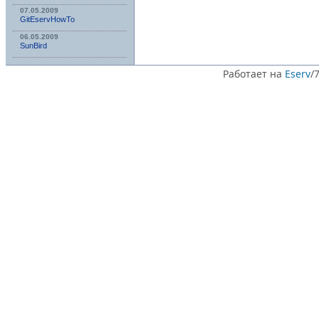
07.05.2009
GitEservHowTo
06.05.2009
SunBird
Работает на
Eserv
/