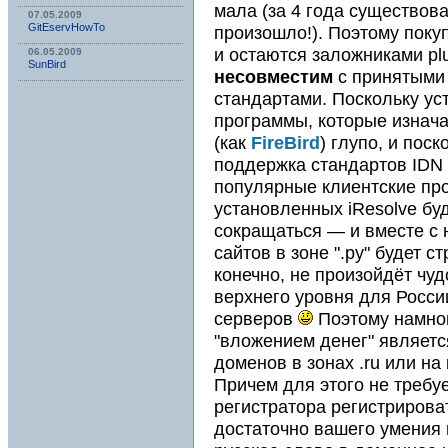
мала (за 4 года существова
07.05.2009
GitEservHowTo
произошло!). Поэтому поку
и остаются заложниками plu
06.05.2009
SunBird
несовместим
с принятыми 
стандартами. Поскольку уст
программы, которые изнач
(как
FireBird
) глупо, и пос
поддержка стандартов IDN 
популярные клиентские про
установленных iResolve бу
сокращаться — и вместе с 
сайтов в зоне ".ру" будет с
конечно, не произойдёт чу
верхнего уровня для Росси
серверов
Поэтому намно
"вложением денег" являетс
доменов в зонах .ru или на
Причем для этого не требу
регистратора регистриров
достаточно вашего умения