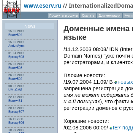
www.eserv.ru
//
InternationalizedDom
Продукты и услуги
Скачать
Документация
Купит
О компа
News
Доменные имена 
15.05.2012
Eserv504
языке
15.05.2012
ActiveSync
/11.12.2003 08:08/ IDN (Inter
01.04.2012
Domain Names) "уже почти 
Eproxy508
регистраторами, и клиентск
25.03.2012
Eserv503
Плохие новости:
26.02.2012
Eserv502
/19.07.2004 11:09/ В
новых 
08.02.2012
запрещена регистрация доме
UMI.CMS
имя не может содержать д
22.12.2011
и 4-й позициях
), что факти
Eserv431
регистрации доменов с рус
20.12.2011
Eproxy507
15.11.2011
Хорошие новости:
Eproxy506
/02.08.2006 00:09/
IE7 под
19.09.2011