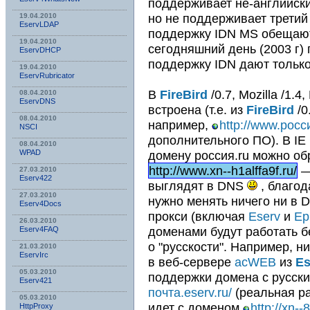
поддерживает не-английски
но не поддерживает третий
19.04.2010
EservLDAP
поддержку IDN MS обещаю
19.04.2010
сегодняшний день (2003 г)
EservDHCP
поддержку IDN дают только
19.04.2010
EservRubricator
В
FireBird
/0.7, Mozilla /1.
08.04.2010
EservDNS
встроена (т.е. из
FireBird
/0
08.04.2010
например,
http://www.росс
NSСI
дополнительного ПО). В IE 
08.04.2010
WPAD
домену россия.ru можно об
http://www.xn--h1alffa9f.ru/
—
27.03.2010
Eserv422
выглядят в DNS
, благод
27.03.2010
нужно менять ничего ни в D
Eserv4Docs
прокси (включая
Eserv
и
Ep
26.03.2010
доменами будут работать б
Eserv4FAQ
о "русскости". Например, н
21.03.2010
EservIrc
в веб-сервере
acWEB
из
Es
05.03.2010
поддержки домена с русск
Eserv421
почта.eserv.ru/
(реальная ра
05.03.2010
идет с доменом
http://xn-
HttpProxy