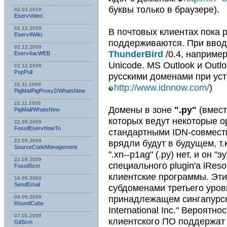
буквы только в браузере).
02.03.2010
EservVideo
02.12.2009
В почтовых клиентах пока 
Eserv4Wiki
поддерживаются. При вводе
02.12.2009
ThunderBird
/0.4, например
Eserv4acWEB
Unicode. MS Outlook и Outlo
02.12.2009
PopPull
русскими доменами при ус
22.11.2009
http://www.idnnow.com/
)
PigMailPigProxy2/WhatsNew
22.11.2009
Домены в зоне
".ру"
(вмест
PigMail/WhatsNew
которых ведут некоторые о
22.09.2009
FossilEservHowTo
стандартными IDN-совмест
22.09.2009
врядли будут в будущем, т.
SourceCodeManagement
".xn--p1ag" (.ру) нет, и он
22.09.2009
специального plugin'а iRes
FossilScm
клиентские программы. Эт
16.09.2009
SendEmail
субдоменами третьего уров
принадлежащем сингапурск
08.09.2009
RoundCube
International Inc." Вероятно
07.05.2009
клиентского ПО поддержат 
GitScm