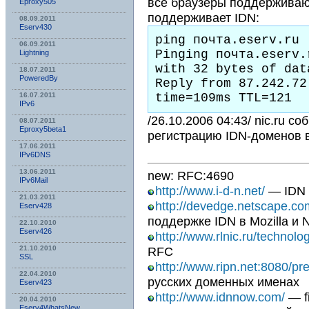
все браузеры поддерживают
Eproxy505
поддерживает IDN:
08.09.2011
Eserv430
ping почта.eserv.ru

06.09.2011
Pinging почта.eserv.
Lightning
with 32 bytes of data
18.07.2011
PoweredBy
Reply from 87.242.72
time=109ms TTL=121
16.07.2011
IPv6
/26.10.2006 04:43/ nic.ru с
08.07.2011
Eproxy5beta1
регистрацию IDN-доменов в
17.06.2011
IPv6DNS
13.06.2011
new: RFC:4690
IPv6Mail
http://www.i-d-n.net/
— IDN 
21.03.2011
http://devedge.netscape.co
Eserv428
поддержке IDN в Mozilla и 
22.10.2010
Eserv426
http://www.rlnic.ru/technolog
21.10.2010
RFC
SSL
http://www.ripn.net:8080/pr
22.04.2010
русских доменных именах
Eserv423
http://www.idnnow.com/
— fi
20.04.2010
Eserv4WhatsNew