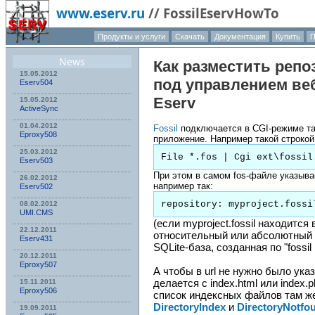
www.eserv.ru
//
FossilEservHowTo
Продукты и услуги
Скачать
Документация
Купить
П
О компании
News
Как разместить реп
15.05.2012
под управлением ве
Eserv504
Eserv
15.05.2012
ActiveSync
01.04.2012
Fossil
подключается в CGI-режиме та
Eproxy508
приложение. Например такой строко
25.03.2012
File *.fos | Cgi ext\fossil
Eserv503
При этом в самом fos-файле указыва
26.02.2012
например так:
Eserv502
repository: myproject.fossi
08.02.2012
UMI.CMS
(если myproject.fossil находится
22.12.2011
относительный или абсолютный пу
Eserv431
SQLite-база, созданная по "fossil ne
20.12.2011
Eproxy507
А чтобы в url не нужно было указыв
делается с index.html или index.
15.11.2011
Eproxy506
список индексных файлов там ж
DirectoryIndex
и
DirectoryNotfo
19.09.2011