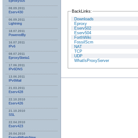
Eproxy505
08.09.2011
BackLinks:
Eserv430
Downloads
06.09.2011
Eproxy
Lightning
Eserv502
18.07.2011
Eserv504
PoweredBy
ForthWiki
FossilScm
16.07.2011
NAT
IPv6
TCP
08.07.2011
UDP
Eproxy5beta1
WhatIsProxyServer
17.06.2011
IPv6DNS
13.06.2011
IPv6Mail
21.03.2011
Eserv428
22.10.2010
Eserv426
21.10.2010
SSL
22.04.2010
Eserv423
20.04.2010
Eserv4WhatsNew