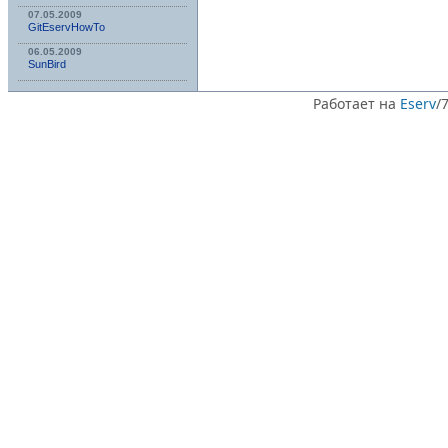
07.05.2009
GitEservHowTo
06.05.2009
SunBird
Работает на
Eserv
/