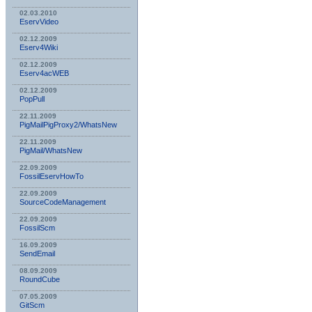
02.03.2010
EservVideo
02.12.2009
Eserv4Wiki
02.12.2009
Eserv4acWEB
02.12.2009
PopPull
22.11.2009
PigMailPigProxy2/WhatsNew
22.11.2009
PigMail/WhatsNew
22.09.2009
FossilEservHowTo
22.09.2009
SourceCodeManagement
22.09.2009
FossilScm
16.09.2009
SendEmail
08.09.2009
RoundCube
07.05.2009
GitScm