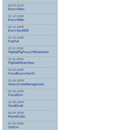
02.03.2010
EservVideo
02.12.2009
Eserv4Wiki
02.12.2009
Eserv4acWEB
02.12.2009
PopPull
22.11.2009
PigMailPigProxy2/WhatsNew
22.11.2009
PigMail/WhatsNew
22.09.2009
FossilEservHowTo
22.09.2009
SourceCodeManagement
22.09.2009
FossilScm
16.09.2009
SendEmail
08.09.2009
RoundCube
07.05.2009
GitScm