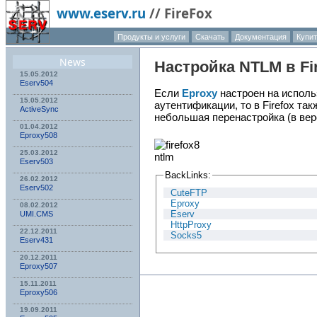
www.eserv.ru
//
FireFox
Продукты и услуги
Скачать
Документация
Купит
О компа
News
Настройка NTLM в Fi
15.05.2012
Eserv504
Если
Eproxy
настроен на испол
15.05.2012
аутентификации, то в Firefox та
ActiveSync
небольшая перенастройка (в верс
01.04.2012
Eproxy508
25.03.2012
Eserv503
BackLinks:
26.02.2012
Eserv502
CuteFTP
Eproxy
08.02.2012
Eserv
UMI.CMS
HttpProxy
22.12.2011
Socks5
Eserv431
20.12.2011
Eproxy507
15.11.2011
Eproxy506
19.09.2011