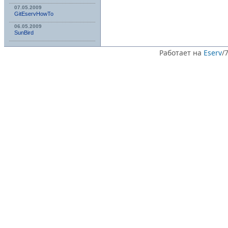
07.05.2009
GitEservHowTo
06.05.2009
SunBird
Работает на
Eserv
/