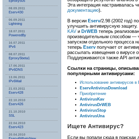
Eproxy505
Эта интеграция настраивалась че
08.09.2011
документацию
).
Eserv430
В версии
Eserv
/2.98 (2002 год) 
06.09.2011
Lightning
улучшить антивирусную защиту.
KAV
и
DrWEB
теперь реализован
18.07.2011
PoweredBy
производительным способом — че
запуском отдельного процесса н
16.07.2011
теперь
Eserv
получает от антиви
IPv6
рассылать извещения о вирусе о
08.07.2011
Поддерживаются также API ант
Eproxy5beta1
17.06.2011
Ссылки на страницы, описыв
IPv6DNS
популярными антивирусами:
13.06.2011
IPv6Mail
Использование антивирусов в 
EservAntivirusDownload
21.03.2011
Eserv428
Приобретение
AntivirusKav
22.10.2010
Eserv426
AntivirusDrWEB
AntivirusStop
21.10.2010
AntivirusUna
SSL
22.04.2010
Ищете Антивирус?
Eserv423
20.04.2010
Если вы попали сюда в поисках 
Eserv4WhatsNew