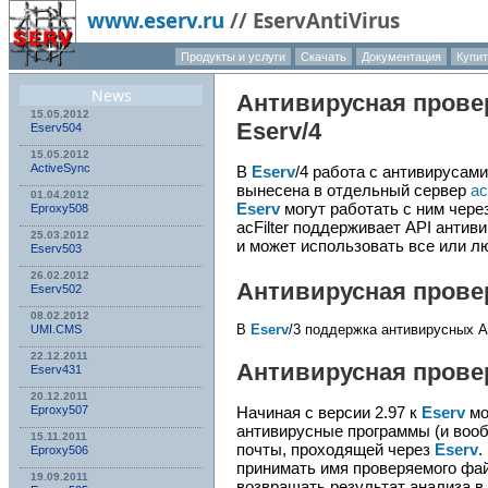
www.eserv.ru
//
EservAntiVirus
Продукты и услуги
Скачать
Документация
Купит
О компа
News
Антивирусная прове
15.05.2012
Eserv
/4
Eserv504
15.05.2012
ActiveSync
В
Eserv
/4 работа с антивирусам
вынесена в отдельный сервер
ac
01.04.2012
Eserv
могут работать с ним чере
Eproxy508
acFilter поддерживает API антив
25.03.2012
и может использовать все или л
Eserv503
26.02.2012
Антивирусная прове
Eserv502
08.02.2012
В
Eserv
/3 поддержка антивирусных A
UMI.CMS
22.12.2011
Антивирусная прове
Eserv431
20.12.2011
Начиная с версии 2.97 к
Eserv
мо
Eproxy507
антивирусные программы (и воо
15.11.2011
почты, проходящей через
Eserv
.
Eproxy506
принимать имя проверяемого фай
19.09.2011
возвращать результат анализа в 