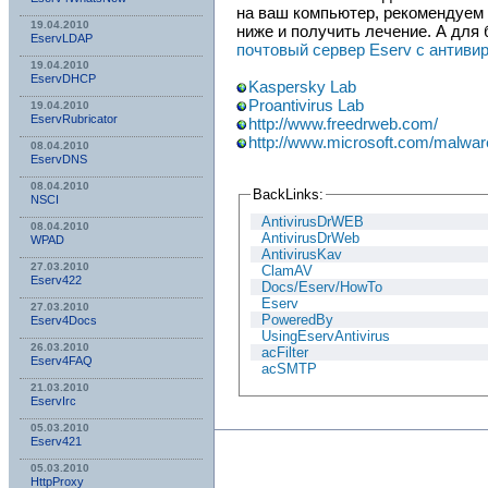
на ваш компьютер, рекомендуем 
19.04.2010
ниже и получить лечение. А дл
EservLDAP
почтовый сервер Eserv с антиви
19.04.2010
EservDHCP
Kaspersky Lab
Proantivirus Lab
19.04.2010
EservRubricator
http://www.freedrweb.com/
http://www.microsoft.com/malwa
08.04.2010
EservDNS
08.04.2010
BackLinks:
NSСI
AntivirusDrWEB
08.04.2010
AntivirusDrWeb
WPAD
AntivirusKav
27.03.2010
ClamAV
Eserv422
Docs/Eserv/HowTo
Eserv
27.03.2010
PoweredBy
Eserv4Docs
UsingEservAntivirus
26.03.2010
acFilter
Eserv4FAQ
acSMTP
21.03.2010
EservIrc
05.03.2010
Eserv421
05.03.2010
HttpProxy