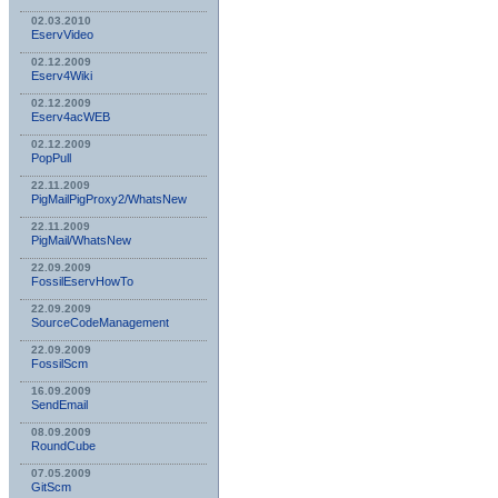
02.03.2010
EservVideo
02.12.2009
Eserv4Wiki
02.12.2009
Eserv4acWEB
02.12.2009
PopPull
22.11.2009
PigMailPigProxy2/WhatsNew
22.11.2009
PigMail/WhatsNew
22.09.2009
FossilEservHowTo
22.09.2009
SourceCodeManagement
22.09.2009
FossilScm
16.09.2009
SendEmail
08.09.2009
RoundCube
07.05.2009
GitScm