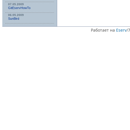
07.05.2009
GitEservHowTo
06.05.2009
SunBird
Работает на
Eserv
/