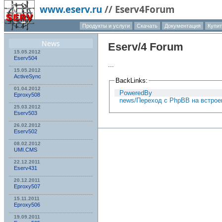
www.eserv.ru
//
Eserv4Forum
Продукты и услуги
Скачать
Документация
Купит
О компа
News
Eserv
/4 Forum
15.05.2012
Eserv504
...
15.05.2012
ActiveSync
BackLinks:
01.04.2012
PoweredBy
Eproxy508
news/Переход с PhpBB на встрое
25.03.2012
Eserv503
26.02.2012
Eserv502
08.02.2012
UMI.CMS
22.12.2011
Eserv431
20.12.2011
Eproxy507
15.11.2011
Eproxy506
19.09.2011