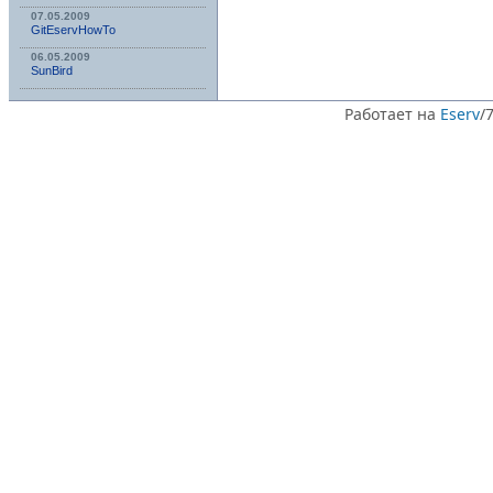
07.05.2009
GitEservHowTo
06.05.2009
SunBird
Работает на
Eserv
/