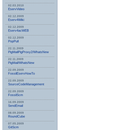
02.03.2010
EservVideo
02.12.2009
Eserv4Wiki
02.12.2009
Eserv4acWEB
02.12.2009
PopPull
22.11.2009
PigMailPigProxy2/WhatsNew
22.11.2009
PigMail/WhatsNew
22.09.2009
FossilEservHowTo
22.09.2009
SourceCodeManagement
22.09.2009
FossilScm
16.09.2009
SendEmail
08.09.2009
RoundCube
07.05.2009
GitScm