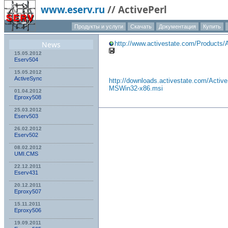
www.eserv.ru
//
ActivePerl
Продукты и услуги
Скачать
Документация
Купить
News
http://www.activestate.com/Products/A
15.05.2012
Eserv504
15.05.2012
ActiveSync
http://downloads.activestate.com/Active
MSWin32-x86.msi
01.04.2012
Eproxy508
25.03.2012
Eserv503
26.02.2012
Eserv502
08.02.2012
UMI.CMS
22.12.2011
Eserv431
20.12.2011
Eproxy507
15.11.2011
Eproxy506
19.09.2011