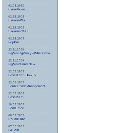
02.03.2010
EservVideo
02.12.2009
Eserv4Wiki
02.12.2009
Eserv4acWEB
02.12.2009
PopPull
22.11.2009
PigMailPigProxy2/WhatsNew
22.11.2009
PigMail/WhatsNew
22.09.2009
FossilEservHowTo
22.09.2009
SourceCodeManagement
22.09.2009
FossilScm
16.09.2009
SendEmail
08.09.2009
RoundCube
07.05.2009
GitScm