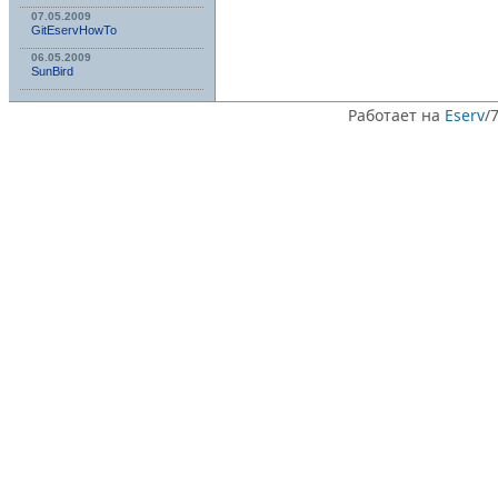
07.05.2009
GitEservHowTo
06.05.2009
SunBird
Работает на
Eserv
/