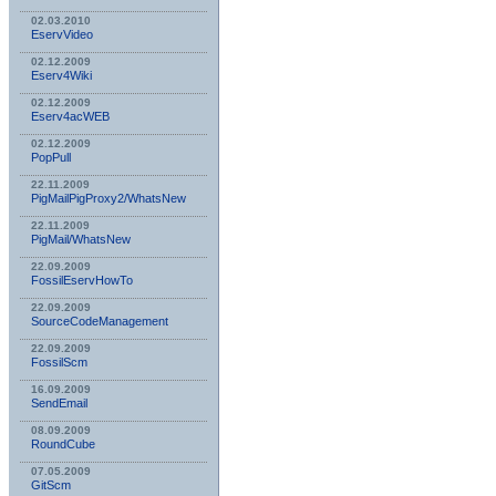
02.03.2010
EservVideo
02.12.2009
Eserv4Wiki
02.12.2009
Eserv4acWEB
02.12.2009
PopPull
22.11.2009
PigMailPigProxy2/WhatsNew
22.11.2009
PigMail/WhatsNew
22.09.2009
FossilEservHowTo
22.09.2009
SourceCodeManagement
22.09.2009
FossilScm
16.09.2009
SendEmail
08.09.2009
RoundCube
07.05.2009
GitScm