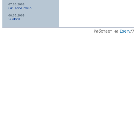
07.05.2009
GitEservHowTo
06.05.2009
SunBird
Работает на
Eserv
/