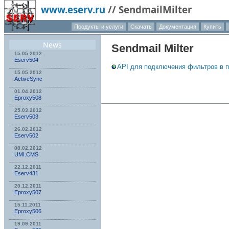
www.eserv.ru
//
SendmailMilter
Продукты и услуги
Скачать
Документация
Купить
News
Sendmail Milter
15.05.2012
Eserv504
API для подключения фильтров в п
15.05.2012
ActiveSync
01.04.2012
Eproxy508
25.03.2012
Eserv503
26.02.2012
Eserv502
08.02.2012
UMI.CMS
22.12.2011
Eserv431
20.12.2011
Eproxy507
15.11.2011
Eproxy506
19.09.2011