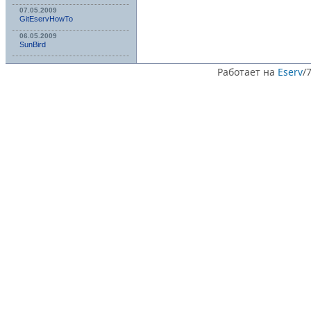
07.05.2009
GitEservHowTo
06.05.2009
SunBird
Работает на
Eserv
/