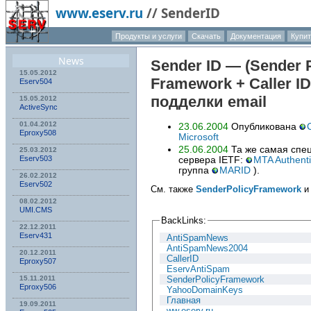
www.eserv.ru
//
SenderID
Продукты и услуги
Скачать
Документация
Купи
О компа
News
Sender ID — (Sender 
15.05.2012
Framework + Caller I
Eserv504
подделки email
15.05.2012
ActiveSync
01.04.2012
23.06.2004
Опубликована
Eproxy508
Microsoft
25.06.2004
Та же самая спе
25.03.2012
Eserv503
сервера IETF:
MTA Authenti
группа
MARID
).
26.02.2012
Eserv502
См. также
SenderPolicyFramework
08.02.2012
UMI.CMS
BackLinks:
22.12.2011
Eserv431
AntiSpamNews
AntiSpamNews2004
20.12.2011
CallerID
Eproxy507
EservAntiSpam
15.11.2011
SenderPolicyFramework
Eproxy506
YahooDomainKeys
Главная
19.09.2011
ww.eserv.ru