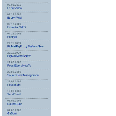
02.03.2010
EservVideo
02.12.2009
Eserv4Wiki
02.12.2009
Eserv4acWEB
02.12.2009
PopPull
22.11.2009
PigMailPigProxy2/WhatsNew
22.11.2009
PigMail/WhatsNew
22.09.2009
FossilEservHowTo
22.09.2009
SourceCodeManagement
22.09.2009
FossilScm
16.09.2009
SendEmail
08.09.2009
RoundCube
07.05.2009
GitScm