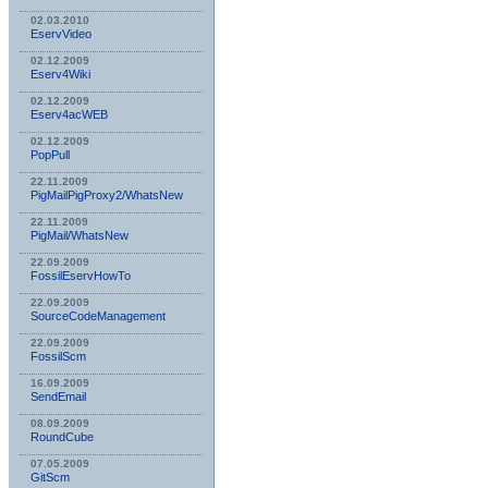
02.03.2010
EservVideo
02.12.2009
Eserv4Wiki
02.12.2009
Eserv4acWEB
02.12.2009
PopPull
22.11.2009
PigMailPigProxy2/WhatsNew
22.11.2009
PigMail/WhatsNew
22.09.2009
FossilEservHowTo
22.09.2009
SourceCodeManagement
22.09.2009
FossilScm
16.09.2009
SendEmail
08.09.2009
RoundCube
07.05.2009
GitScm