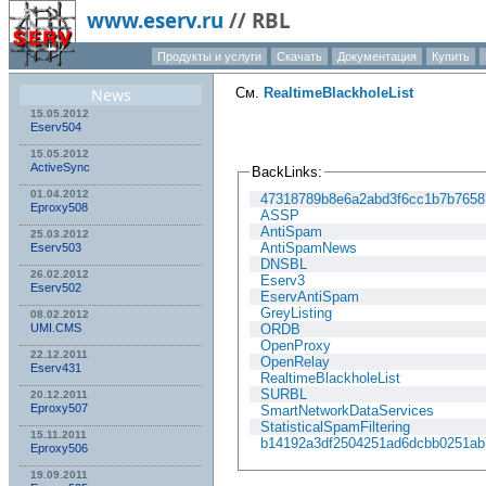
www.eserv.ru
//
RBL
Продукты и услуги
Скачать
Документация
Купить
News
См.
RealtimeBlackholeList
15.05.2012
Eserv504
15.05.2012
ActiveSync
BackLinks:
01.04.2012
47318789b8e6a2abd3f6cc1b7b7658
Eproxy508
ASSP
AntiSpam
25.03.2012
AntiSpamNews
Eserv503
DNSBL
26.02.2012
Eserv3
Eserv502
EservAntiSpam
GreyListing
08.02.2012
UMI.CMS
ORDB
OpenProxy
22.12.2011
OpenRelay
Eserv431
RealtimeBlackholeList
SURBL
20.12.2011
Eproxy507
SmartNetworkDataServices
StatisticalSpamFiltering
15.11.2011
b14192a3df2504251ad6dcbb0251ab
Eproxy506
19.09.2011