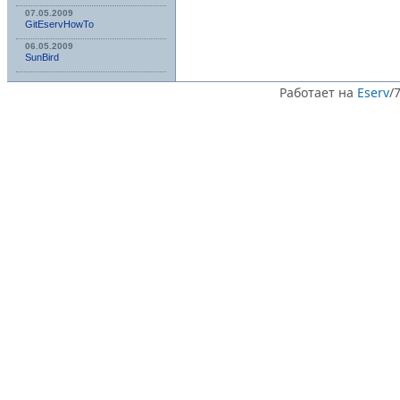
07.05.2009
GitEservHowTo
06.05.2009
SunBird
Работает на
Eserv
/