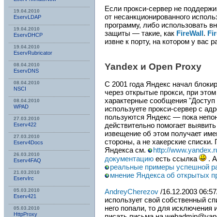
Если прокси-сервер не поддерж
19.04.2010
от несанкционированного исполь
EservLDAP
программу, либо использовать в
19.04.2010
защиты — такие, как
FireWall
.
Fi
EservDHCP
извне к порту, на котором у вас р
19.04.2010
EservRubricator
Yandex и Open Proxy
08.04.2010
EservDNS
08.04.2010
С 2001 года Яндекс начал блоки
NSСI
через открытые прокси, при это
характерные сообщения "Доступ
08.04.2010
WPAD
используете прокси-сервер с адр
пользуются Яндекс — пока непон
27.03.2010
действительно помогает выявить
Eserv422
извещение об этом получает им
27.03.2010
стороны, а не хакерские списки.
Eserv4Docs
Яндекса см.
http://www.yandex.ru
26.03.2010
документацию
есть ссылка
. А
Eserv4FAQ
реальные примеры успешной ра
21.03.2010
мнение Яндекса об открытых п
EservIrc
05.03.2010
AndreyCherezov
/16.12.2003 06:5
Eserv421
использует свой собственный сп
него попали, то для исключения 
05.03.2010
HttpProxy
писать письма на webadmin@yande