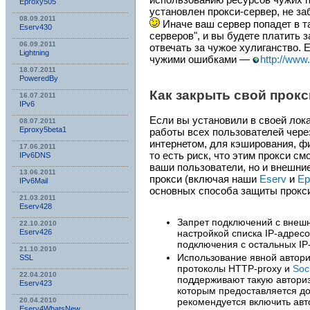
Eproxy505
установлен прокси-сервер, не за
08.09.2011
Иначе ваш сервер попадет в т
Eserv430
серверов", и вы будете платить 
06.09.2011
отвечать за чужое хулиганство. 
Lightning
чужими ошибками —
http://www
18.07.2011
PoweredBy
Как закрыть свой прокс
16.07.2011
IPv6
Если вы установили в своей лока
08.07.2011
Eproxy5beta1
работы всех пользователей чере
интернетом, для кэширования, фи
17.06.2011
то есть риск, что этим прокси см
IPv6DNS
ваши пользователи, но и внешние
13.06.2011
прокси (включая наши
Eserv
и
Ep
IPv6Mail
основных способа защиты прокс
21.03.2011
Eserv428
Запрет подключений с внешн
22.10.2010
Eserv426
настройкой списка IP-адресо
подключения с остальных IP
21.10.2010
Использование явной автор
SSL
протоколы HTTP-proxy и
Soc
22.04.2010
поддерживают такую авториз
Eserv423
которым предоставляется дос
20.04.2010
рекомендуется включить авт
Eserv4WhatsNew