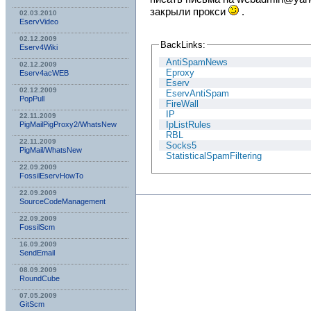
закрыли прокси
.
02.03.2010
EservVideo
02.12.2009
BackLinks:
Eserv4Wiki
AntiSpamNews
02.12.2009
Eproxy
Eserv4acWEB
Eserv
02.12.2009
EservAntiSpam
PopPull
FireWall
IP
22.11.2009
IpListRules
PigMailPigProxy2/WhatsNew
RBL
22.11.2009
Socks5
PigMail/WhatsNew
StatisticalSpamFiltering
22.09.2009
FossilEservHowTo
22.09.2009
SourceCodeManagement
22.09.2009
FossilScm
16.09.2009
SendEmail
08.09.2009
RoundCube
07.05.2009
GitScm