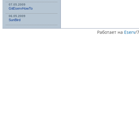
07.05.2009
GitEservHowTo
06.05.2009
SunBird
Работает на
Eserv
/