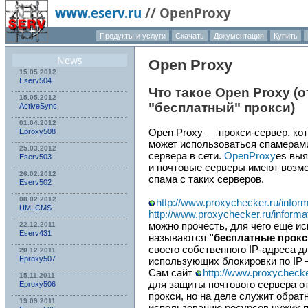
www.eserv.ru
//
OpenProxy
Продукты и услуги
Скачать
Документация
Купить
News
Open Proxy
15.05.2012
Eserv504
Что такое Open Proxy (
15.05.2012
"бесплатный" прокси)
ActiveSync
01.04.2012
Open Proxy — прокси-сервер, кот
Eproxy508
может использоваться спамерами
25.03.2012
сервера в сети.
OpenProxy
es выя
Eserv503
и почтовые серверы имеют возм
26.02.2012
спама с таких серверов.
Eserv502
08.02.2012
http://www.proxychecker.ru/infor
UMI.CMS
http://www.proxychecker.ru/informa
можно прочесть, для чего ещё и
22.12.2011
Eserv431
называются
"бесплатные прокс
своего собственного IP-адреса д
20.12.2011
Eproxy507
использующих блокировки по IP —
Сам сайт
http://www.proxychecke
15.11.2011
для защиты почтового сервера о
Eproxy506
прокси, но на деле служит обра
19.09.2011
использованию ресурсов чужих п