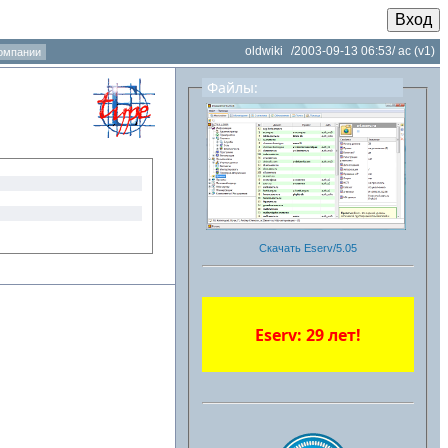
Вход
oldwiki
/2003-09-13 06:53/
ac
(v1)
омпании
Файлы:
Скачать Eserv/5.05
Eserv: 29 лет!