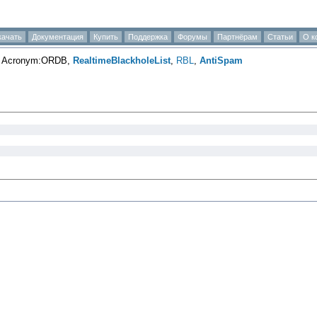
качать
Документация
Купить
Поддержка
Форумы
Партнёрам
Статьи
О к
, Acronym:ORDB,
RealtimeBlackholeList
,
RBL
,
AntiSpam