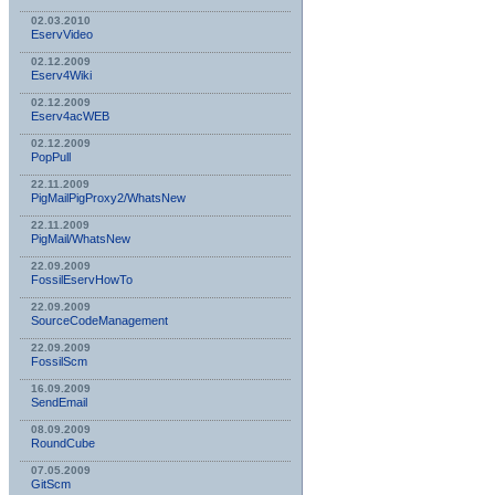
02.03.2010
EservVideo
02.12.2009
Eserv4Wiki
02.12.2009
Eserv4acWEB
02.12.2009
PopPull
22.11.2009
PigMailPigProxy2/WhatsNew
22.11.2009
PigMail/WhatsNew
22.09.2009
FossilEservHowTo
22.09.2009
SourceCodeManagement
22.09.2009
FossilScm
16.09.2009
SendEmail
08.09.2009
RoundCube
07.05.2009
GitScm