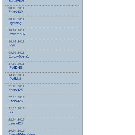
Eproxy505
08.09.2011
Eserv430
06.09.2011
Lightning
18.07.2011
PoweredBy
16.07.2011
IPv6
08.07.2011
Eproxy5beta1
17.06.2011
IPv6DNS
13.06.2011
IPv6Mail
21.03.2011
Eserv428
22.10.2010
Eserv426
21.10.2010
SSL
22.04.2010
Eserv423
20.04.2010
Eserv4WhatsNew