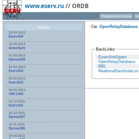
www.eserv.ru
//
ORDB
Продукты и услуги
С
News
См.
OpenRelayDatabase
15.05.2012
Eserv504
15.05.2012
ActiveSync
BackLinks:
01.04.2012
EservAntiSpam
Eproxy508
OpenRelayDatabase
RBL
25.03.2012
RealtimeBlackholeList
Eserv503
26.02.2012
Eserv502
08.02.2012
UMI.CMS
22.12.2011
Eserv431
20.12.2011
Eproxy507
15.11.2011
Eproxy506
19.09.2011