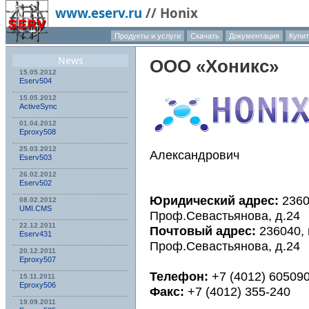
www.eserv.ru
//
Honix
Продукты и услуги
Скачать
Документация
Купи
О компа
News
ООО «Хоникс»
15.05.2012
Eserv504
15.05.2012
ActiveSync
01.04.2012
Eproxy508
25.03.2012
Александрович
Eserv503
26.02.2012
Eserv502
Юридический адрес:
23604
08.02.2012
UMI.CMS
Проф.Севастьянова, д.24
22.12.2011
Почтовый адрес:
236040, 
Eserv431
Проф.Севастьянова, д.24
20.12.2011
Eproxy507
Телефон:
+7 (4012) 60509
15.11.2011
Eproxy506
Факс:
+7 (4012) 355-240
19.09.2011