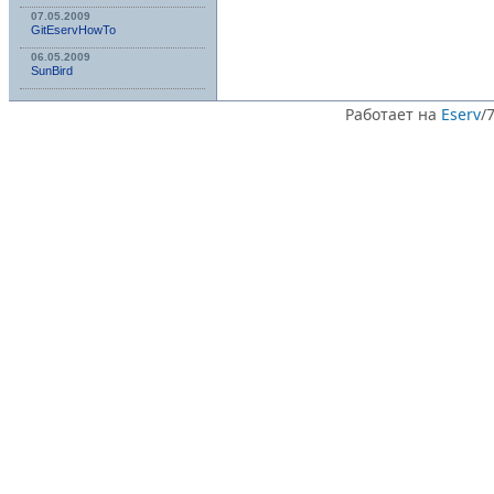
07.05.2009
GitEservHowTo
06.05.2009
SunBird
Работает на
Eserv
/