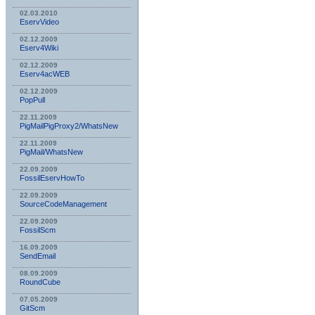
02.03.2010
EservVideo
02.12.2009
Eserv4Wiki
02.12.2009
Eserv4acWEB
02.12.2009
PopPull
22.11.2009
PigMailPigProxy2/WhatsNew
22.11.2009
PigMail/WhatsNew
22.09.2009
FossilEservHowTo
22.09.2009
SourceCodeManagement
22.09.2009
FossilScm
16.09.2009
SendEmail
08.09.2009
RoundCube
07.05.2009
GitScm