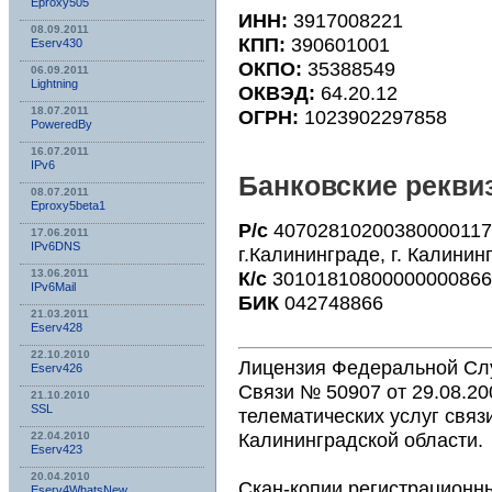
Eproxy505
ИНН:
3917008221
08.09.2011
КПП:
390601001
Eserv430
ОКПО:
35388549
06.09.2011
Lightning
ОКВЭД:
64.20.12
18.07.2011
ОГРН:
1023902297858
PoweredBy
16.07.2011
IPv6
Банковские рекви
08.07.2011
Eproxy5beta1
Р/с
40702810200380000117
17.06.2011
IPv6DNS
г.Калининграде, г. Калинин
13.06.2011
К/с
30101810800000000866
IPv6Mail
БИК
042748866
21.03.2011
Eserv428
22.10.2010
Лицензия Федеральной Сл
Eserv426
Связи № 50907 от 29.08.20
21.10.2010
SSL
телематических услуг связ
Калининградской области.
22.04.2010
Eserv423
20.04.2010
Скан-копии регистрационн
Eserv4WhatsNew