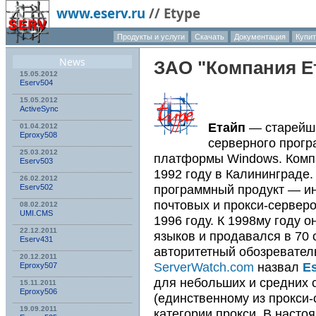
www.eserv.ru
//
Etype
Продукты и услуги
Скачать
Документация
Купит
О компа
News
ЗАО "Компания Е
15.05.2012
Eserv504
15.05.2012
ActiveSync
Етайп
— старейши
01.04.2012
Eproxy508
серверного прогр
25.03.2012
платформы Windows. Комп
Eserv503
1992 году в Калининграде
26.02.2012
программный продукт — и
Eserv502
почтовых и прокси-сервер
08.02.2012
UMI.CMS
1996 году. К 1998му году 
22.12.2011
языков и продавался в 70 
Eserv431
авторитетный обозревате
20.12.2011
ServerWatch.com
назвал
E
Eproxy507
для небольших и средних 
15.11.2011
Eproxy506
(единственному из прокси
19.09.2011
категории прокси. В наст