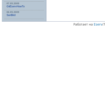
07.05.2009
GitEservHowTo
06.05.2009
SunBird
Работает на
Eserv
/