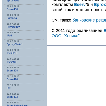
Eproxy505
комплекты
Eserv
/5 и
Eprox
08.09.2011
сетей, так и для интернет-
Eserv430
06.09.2011
Lightning
См. также
банковские рекв
18.07.2011
PoweredBy
C 2011 года реализацией
E
16.07.2011
ООО "Хоникс"
.
IPv6
08.07.2011
Eproxy5beta1
17.06.2011
IPv6DNS
13.06.2011
IPv6Mail
21.03.2011
Eserv428
22.10.2010
Eserv426
21.10.2010
SSL
22.04.2010
Eserv423
20.04.2010
Eserv4WhatsNew