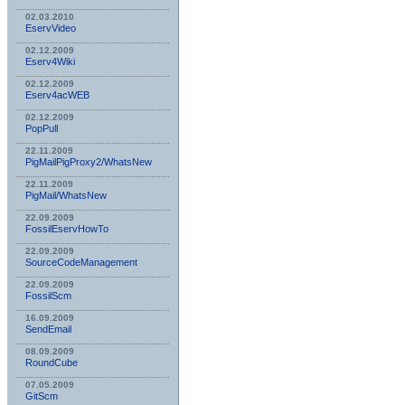
02.03.2010
EservVideo
02.12.2009
Eserv4Wiki
02.12.2009
Eserv4acWEB
02.12.2009
PopPull
22.11.2009
PigMailPigProxy2/WhatsNew
22.11.2009
PigMail/WhatsNew
22.09.2009
FossilEservHowTo
22.09.2009
SourceCodeManagement
22.09.2009
FossilScm
16.09.2009
SendEmail
08.09.2009
RoundCube
07.05.2009
GitScm