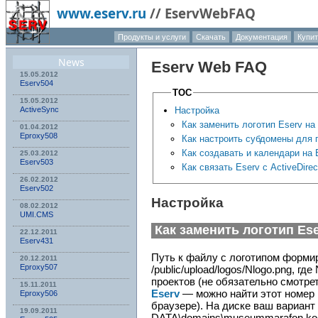
www.eserv.ru
//
EservWebFAQ
Продукты и услуги
Скачать
Документация
Купит
О компа
News
Eserv
Web FAQ
15.05.2012
Eserv504
TOC
15.05.2012
Настройка
ActiveSync
Как заменить логотип Eserv на
01.04.2012
Eproxy508
Как настроить субдомены для 
Как создавать и календари на 
25.03.2012
Eserv503
Как связать Eserv с ActiveDirec
26.02.2012
Eserv502
Настройка
08.02.2012
UMI.CMS
Как заменить логотип
Es
22.12.2011
Eserv431
Путь к файлу с логотипом форми
20.12.2011
Eproxy507
/public/upload/logos/Nlogo.png, гд
проектов (не обязательно смотре
15.11.2011
Eserv
— можно найти этот номер 
Eproxy506
браузере). На диске ваш вариант
19.09.2011
DATA\domains\museummarafon.koeni