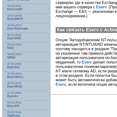
сервером, где в качестве Exchan
19.04.2010
имя вашего сервера с
Eserv
. (Пр
EservLDAP
Exchange — EAS — реализован 
лицензирования.)
19.04.2010
EservDHCP
19.04.2010
EservRubricator
Как связать
Eserv
с
Activ
08.04.2010
EservDNS
Опция "Автодобавление NT-польз
авторизации NT/NTLM/AD изначал
08.04.2010
NSСI
поэтому находятся в разделе "Пр
но указанные там правила действ
08.04.2010
авторизация пользователя по ба
WPAD
неудачной, то
Eserv
делает попыт
27.03.2010
пользователем логином:паролем)
Eserv422
NT и/или сетевому AD, если раз
27.03.2010
в этом разделе. Если попытка бы
Eserv4Docs
может быть автоматически добав
26.03.2010
Eserv
, если включена опция авт
Eserv4FAQ
21.03.2010
EservIrc
05.03.2010
Eserv421
05.03.2010
HttpProxy