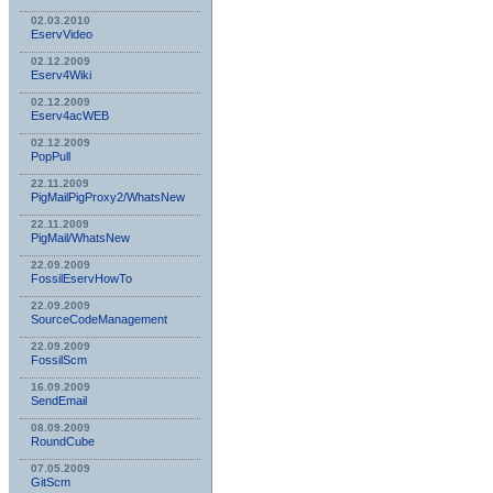
02.03.2010
EservVideo
02.12.2009
Eserv4Wiki
02.12.2009
Eserv4acWEB
02.12.2009
PopPull
22.11.2009
PigMailPigProxy2/WhatsNew
22.11.2009
PigMail/WhatsNew
22.09.2009
FossilEservHowTo
22.09.2009
SourceCodeManagement
22.09.2009
FossilScm
16.09.2009
SendEmail
08.09.2009
RoundCube
07.05.2009
GitScm