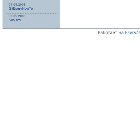
07.05.2009
GitEservHowTo
06.05.2009
SunBird
Работает на
Eserv
/