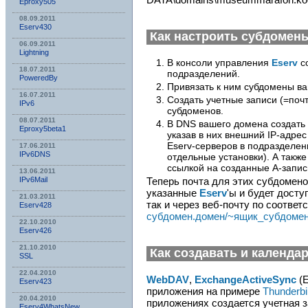
Eproxy505
08.09.2011
Eserv430
Как настроить субдомен
06.09.2011
Lightning
В консоли управления
Eserv
со
18.07.2011
подразделений.
PoweredBy
Привязать к ним субдомены ва
16.07.2011
Создать учетные записи (=поч
IPv6
субдоменов.
08.07.2011
В DNS вашего домена создать 
Eproxy5beta1
указав в них внешний IP-адрес
Eserv-серверов в подразделен
17.06.2011
IPv6DNS
отдельные установки). А такж
ссылкой на созданные A-запис
13.06.2011
IPv6Mail
Теперь почта для этих субдомено
указанные
Eserv
'ы и будет досту
21.03.2011
так и через веб-почту по соотве
Eserv428
субдомен.домен/~ящик_субдомен
22.10.2010
Eserv426
21.10.2010
Как создавать и календа
SSL
22.04.2010
WebDAV
,
ExchangeActiveSync
(E
Eserv423
приложения на примере
Thunderbi
20.04.2010
приложениях создается учетная з
Eserv4WhatsNew