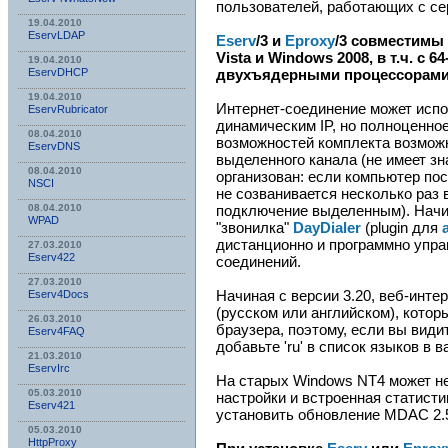
пользователей, работающих с се
19.04.2010
EservLDAP
Eserv
/3 и
Eproxy
/3 совместимы
Vista и Windows 2008, в т.ч. с
19.04.2010
EservDHCP
двухъядерными процессорам
19.04.2010
Интернет-соединение может испо
EservRubricator
динамическим IP, но полноценно
08.04.2010
возможностей комплекта возможн
EservDNS
выделенного канала (не имеет зн
08.04.2010
организован: если компьютер пос
NSСI
не созванивается несколько раз в
08.04.2010
подключение выделенным). Начи
WPAD
"звонилка"
DayDialer
(plugin для
дистанционно и программно упр
27.03.2010
Eserv422
соединений.
27.03.2010
Начиная с версии 3.20, веб-инте
Eserv4Docs
(русском или английском), котор
26.03.2010
браузера, поэтому, если вы вид
Eserv4FAQ
добавьте 'ru' в список языков в 
21.03.2010
EservIrc
На старых Windows NT4 может не
05.03.2010
настройки и встроенная статист
Eserv421
установить обновление MDAC 2.
05.03.2010
HttpProxy