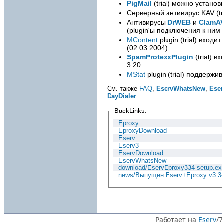
PigMail
(trial) можно устано
Серверный антивирус KAV (tri
Антивирусы
DrWEB
и
ClamA
(plugin'ы подключения к ним
MContent
plugin (trial) вход
(02.03.2004)
SpamProtexxPlugin
(trial) 
3.20
MStat
plugin (trial) поддержи
См. также
FAQ
,
EservWhatsNew
,
Ese
DayDialer
BackLinks:
Eproxy
EproxyDownload
Eserv
Eserv3
EservDownload
EservWhatsNew
download/EservEproxy334-setup.ex
news/Выпущен Eserv+Eproxy v3.3
Работает на
Eserv
/