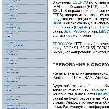
Eproxy505
В комплект
ESERV/3
включены п
IMAP4), веб-сервер (HTTP), фай
08.09.2011
Eserv430
SSL/TLS-версии всех серверов 
FTPS), программы управления ко
06.09.2011
средства интеграции с антивир
Lightning
DrWEB
dll включены), антиспам
18.07.2011
расширения (
PopFile
plugin,
FireW
PoweredBy
plugin,
SpamProtexx
plugin,
LibS
16.07.2011
статистика, мониторинг...).
IPv6
08.07.2011
EPROXY/3
: HTTP-proxy (включа
Eproxy5beta1
proxy, SOCKS4, SOCKS5, TCPM
SNMP, каскадирование и система
17.06.2011
IPv6DNS
13.06.2011
IPv6Mail
ТРЕБОВАНИЯ К ОБОРУ
21.03.2011
Eserv428
Желательная минимальная конфи
Pentium III, 512 Mb RAM, Window
22.10.2010
Eserv426
Будет работать и на более слабы
21.10.2010
таких конфигурациях
Eserv
больш
SSL
компоненты (в частности
FireWal
22.04.2010
plugin) не будут работать на ~W
Eserv423
старых Windows потребуется об
20.04.2010
ниже. Рекомендумая конфигураци
Eserv4WhatsNew