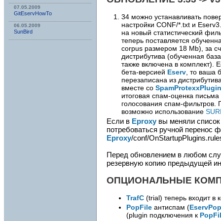
07.05.2009
GitEservHowTo
34 можно устанавливать повер
настройки CONF/*.txt и Eserv3
06.05.2009
на новый статистический фил
SunBird
теперь поставляется обученн
corpus размером 18 Mb), за с
дистрибутива (обученная баз
также включена в комплект). 
бета-версией
Eserv
, то ваша 
перезаписана из дистрибутив
вместе со
SpamProtexxPlugi
итоговая спам-оценка письма
голосования спам-фильтров.
возможно использование
SUR
Если в
Eproxy
вы меняли список 
потребоваться ручной перенос 
Eproxy
/conf/OnStartupPlugins.rul
Перед обновлением в любом слу
резервную копию предыдущей ин
ОПЦИОНАЛЬНЫЕ КОМ
TrafC
(trial) теперь входит в
PopFile
антиспам (
EservPop
(plugin подключения к
PopFi