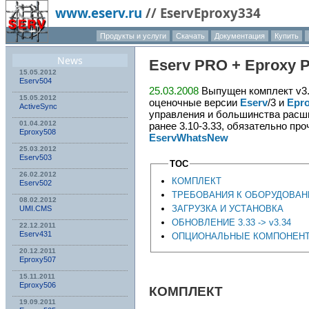
www.eserv.ru
//
EservEproxy334
Продукты и услуги
Скачать
Документация
Купить
News
Eserv
PRO +
Eproxy
P
15.05.2012
Eserv504
25.03.2008
Выпущен комплект v3
15.05.2012
оценочные версии
Eserv
/3 и
Epr
ActiveSync
управления и большинства расш
01.04.2012
ранее 3.10-3.33, обязательно про
Eproxy508
EservWhatsNew
25.03.2012
Eserv503
TOC
26.02.2012
КОМПЛЕКТ
Eserv502
ТРЕБОВАНИЯ К ОБОРУДОВАНИ
08.02.2012
ЗАГРУЗКА И УСТАНОВКА
UMI.CMS
ОБНОВЛЕНИЕ 3.33 -> v3.34
22.12.2011
Eserv431
ОПЦИОНАЛЬНЫЕ КОМПОНЕН
20.12.2011
Eproxy507
15.11.2011
Eproxy506
КОМПЛЕКТ
19.09.2011