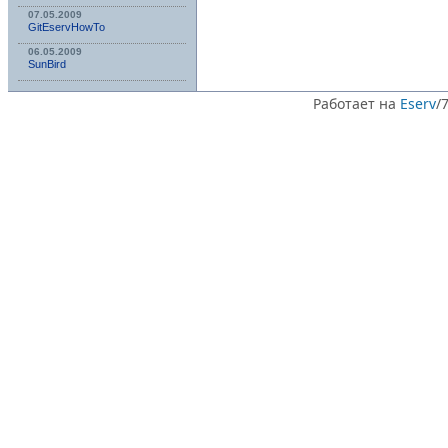
07.05.2009
GitEservHowTo
06.05.2009
SunBird
Работает на
Eserv
/