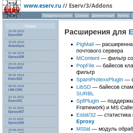
www.eserv.ru
//
Eserv/3/Addons
Продукты и услуги
Скачать
Документация
Купить
News
Расширения для
E
15.05.2012
Eserv504
15.05.2012
PigMail
— расширенна
ActiveSync
почтового сервера
01.04.2012
MContent
— фильтр с
Eproxy508
PopFile
— байесов кла
25.03.2012
Eserv503
фильтр
26.02.2012
SpamProtexxPlugin
— с
Eserv502
LibSD
— байесов спам
08.02.2012
UMI.CMS
SURBL
22.12.2011
SpfPlugin
— поддержка 
Eserv431
Framework) и MS Calle
20.12.2011
Eproxy507
Estat/32
— статистика
15.11.2011
Eproxy
Eproxy506
MStat
— модуль обрабо
19.09.2011