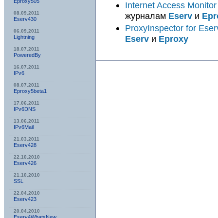
Eproxy505
Internet Access Monitor
08.09.2011
журналам
Eserv
и
Epr
Eserv430
ProxyInspector for Eser
06.09.2011
Eserv
и
Eproxy
Lightning
18.07.2011
PoweredBy
16.07.2011
IPv6
08.07.2011
Eproxy5beta1
17.06.2011
IPv6DNS
13.06.2011
IPv6Mail
21.03.2011
Eserv428
22.10.2010
Eserv426
21.10.2010
SSL
22.04.2010
Eserv423
20.04.2010
Eserv4WhatsNew