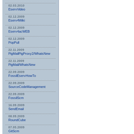
02.03.2010
EservVideo
02.12.2009
Eserv4Wiki
02.12.2009
Eserv4acWEB
02.12.2009
PopPull
22.11.2009
PigMailPigProxy2/WhatsNew
22.11.2009
PigMail/WhatsNew
22.09.2009
FossilEservHowTo
22.09.2009
SourceCodeManagement
22.09.2009
FossilScm
16.09.2009
SendEmail
08.09.2009
RoundCube
07.05.2009
GitScm