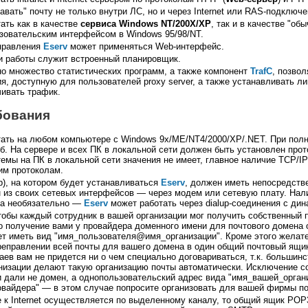
вать" почту не только внутри ЛС, но и через Internet или RAS-подключе
ать как в качестве
сервиса Windows NT/200X/XP
, так и в качестве "об
зовательским интерфейсом в Windows 95/98/NT.
правления
Eserv
может применяться Web-интерфейс.
и работы служит встроенный планировщик.
о множество статистических программ, а также компонент
TrafC
, позво
я, доступную для пользователей proxy server, а также устанавливать л
чивать трафик.
бования
ать на любом компьютере с Windows 9x/ME/NT4/2000/XP/.NET. При полн
б. На сервере и всех ПК в локальной сети должен быть установлен прот
емы на ПК в локальной сети значения не имеет, главное наличие TCP/IP
им протоколам.
), на котором будет устанавливаться
Eserv
, должен иметь непосредств
ин из своих сетевых интерфейсов — через модем или сетевую плату. На
са необязательно —
Eserv
может работать через dialup-соединения с ди
тобы каждый сотрудник в вашей организации мог получить собственный п
 получение вами у провайдера доменного имени для почтового домена о
ет иметь вид "имя_пользователя@имя_организации". Кроме этого желате
реправлении всей почты для вашего домена в один общий почтовый ящи
ев вам не придется ни о чем специально договариваться, т.к. большин
низации делают такую организацию почты автоматически. Исключение с
и дали не домен, а однопользовательский адрес вида "имя_вашей_орган
айдера" — в этом случае попросите организовать для вашей фирмы по
 к Internet осуществляется по выделенному каналу, то общий ящик POP