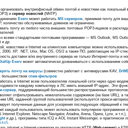
т организовать внутриофисный обмен почтой и новостями как локальный
OP3) и
сервер новостей
(NNTP)
единениях
Eserv
может работать
MX-сервером
, принимая почту для ва
, количество обслуживаемых доменов не ограничено.
мать почту из любого числа внешних почтовых POP3-ящиков и расклад
вателей.
о всеми стандартными почтовыми программами — MS Outlook, MS Outloo
 и др.
ой, новостями и Internet на клиентских компьютерах можно использов
NT, 2000, XP, .NET, Unix, Mac OS, OS/2 а также ПО, работающее на IP-сте
ость доставки в/из внутреннего сервера не только Интернет-почты и но
DialUp
Eserv
может автоматически дозваниваться с использованием соб
ерять почту на вирусы
(совместно работает с антивирусами KAV,
DrW
с большинством
спам-фильтров
аботать в Internet всем пользователям локальной сети через одно моде
обходимости каждому компьютеру в ЛС иметь внешний IP-адрес. Эти фун
и-сервер
, поддерживающий большинство распространенных протоколов
воляет отфильтровывать нежелательное содержимое (на базе URL), а та
ним URL заданной группой пользователей (используется прокси-авториза
ширует полученные данные для ускорения последующих обращений к те
rnet каждый пользователь может использовать популярное программное 
nternet Explorer, Netscape Navigator, Ariadna, Arena, Opera, Lynx, и т.п.)
ght
и др.), программы типа ICQ и AOL Instant Messenger, и практически 
cks5
.
ть intranet и Internet-сервером по протоколам HTTP (
Web-сервер
) и FTP