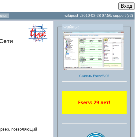
Вход
wikipost
/2010-02-28 07:56/
support
(v2)
ании
Файлы:
Сети
Скачать Eserv/5.05
Eserv: 29 лет!
сервер, позволяющий