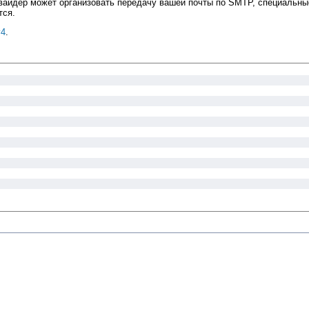
вайдер может организовать передачу вашей почты по SMTP, специальны
тся.
v4
.