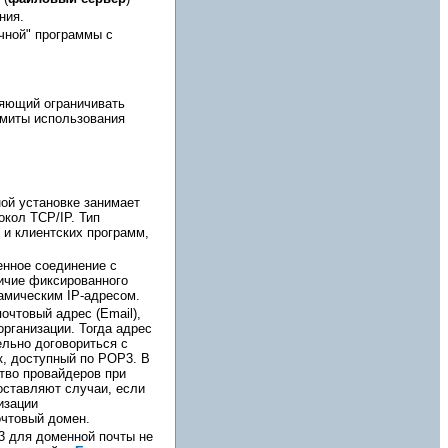
ния.
ычной" программы с
ляющий ограничивать
имиты использования
ой установке занимает
окол TCP/IP. Тип
 и клиентских программ,
енное соединение с
личие фиксированного
намическим IP-адресом.
очтовый адрес (Email),
рганизации. Тогда адрес
льно договориться с
к, доступный по POP3. В
ство провайдеров при
оставляют случаи, если
изации
чтовый домен.
3 для доменной почты не