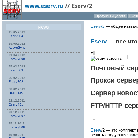
www.eserv.ru
//
Eserv/2
Продукты и услуги
Скач
News
Eserv/2
— общее назван
15.05.2012
Eserv504
Eserv
— все что
15.05.2012
ActiveSync
#||
01.04.2012
||
|
Eproxy508
Почтовый се
25.03.2012
Eserv503
26.02.2012
Прокси серве
Eserv502
08.02.2012
Сервер новос
UMI.CMS
22.12.2011
FTP/HTTP сер
Eserv431
20.12.2011
Eproxy507
||
||#
15.11.2011
Eproxy506
Eserv
/2
— это комплект п
решать следующие зада
19.09.2011