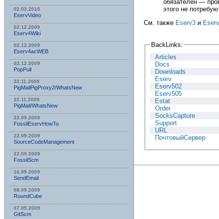
обязателен — про
этого не потребую
02.03.2010
EservVideo
См. также
Eserv3
и
Eser
02.12.2009
Eserv4Wiki
BackLinks:
02.12.2009
Eserv4acWEB
Articles
Docs
02.12.2009
PopPull
Downloads
Eserv
22.11.2009
Eserv502
PigMailPigProxy2/WhatsNew
Eserv505
22.11.2009
Estat
PigMail/WhatsNew
Order
SocksCapture
22.09.2009
Support
FossilEservHowTo
URL
22.09.2009
ПочтовыйСервер
SourceCodeManagement
22.09.2009
FossilScm
16.09.2009
SendEmail
08.09.2009
RoundCube
07.05.2009
GitScm