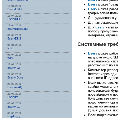
Eserv
может "разда
19.04.2010
Eserv
может работ
EservLDAP
графическим поль
19.04.2010
Для удаленного у
EservDHCP
Для автоматизаци
19.04.2010
Для
Eserv
написан
EservRubricator
полосу пропускани
интернета, ограни
08.04.2010
EservDNS
Системные тре
08.04.2010
NSСI
Eserv
может работ
08.04.2010
на диске около 3М
WPAD
операционной сист
27.03.2010
работающих по эт
Eserv422
Компьютер (сервер
Internet через од
27.03.2010
внешнего IP-адре
Eserv4Docs
Если вы хотите, ч
26.03.2010
крайне желательно
Eserv4FAQ
пользователя буд
21.03.2010
провайдером о пе
EservIrc
большинстве случа
подключении орга
05.03.2010
вашей организаци
Eserv421
@имя_домена_пров
05.03.2010
Если подключение
HttpProxy