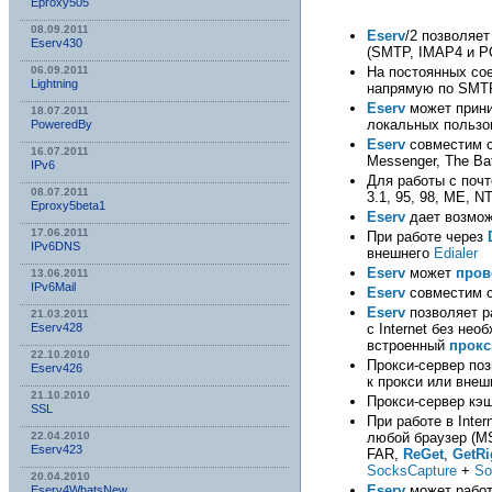
Eproxy505
08.09.2011
Eserv
/2 позволяе
Eserv430
(SMTP, IMAP4 и P
На постоянных со
06.09.2011
Lightning
напрямую по SMTP
Eserv
может прини
18.07.2011
локальных пользо
PoweredBy
Eserv
совместим с
16.07.2011
Messenger, The Bat
IPv6
Для работы с почт
08.07.2011
3.1, 95, 98, ME, 
Eproxy5beta1
Eserv
дает возможн
17.06.2011
При работе через
IPv6DNS
внешнего
Edialer
Eserv
может
пров
13.06.2011
IPv6Mail
Eserv
совместим 
Eserv
позволяет р
21.03.2011
с Internet без не
Eserv428
встроенный
прокс
22.10.2010
Прокси-сервер поз
Eserv426
к прокси или внеш
21.10.2010
Прокси-сервер кэ
SSL
При работе в Inte
любой браузер (MS I
22.04.2010
Eserv423
FAR,
ReGet
,
GetRi
SocksCapture
+
So
20.04.2010
Eserv
может работа
Eserv4WhatsNew