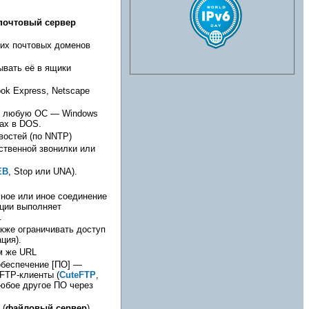
почтовый сервер
ших почтовых доменов
ывать её в ящики
k Express, Netscape
ать любую ОС — Windows
ках в DOS.
востей (по NNTP)
ственной звонилки или
EB
, Stop или UNA).
мное или иное соединение
кции выполняет
.
кже ограничивать доступ
ция).
м же URL
обеспечение [ПО] —
, FTP-клиенты (
CuteFTP
,
любое другое ПО через
 (
файловый сервер
)