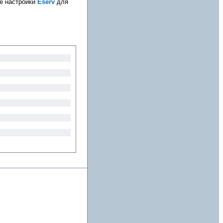
е настройки
Eserv
для