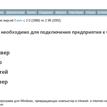
ать
Документация
Купить
Поддержка
Форумы
Партнёрам
Статьи
О комп
ие версий
Eserv
c 2.0 (1998) по 2.99 (2002).
 необходимо для подключения предприятия к 
рвер
р
тей
вер
рограмм для Windows, превращающих компьютер в intranet- и internet-
чи: