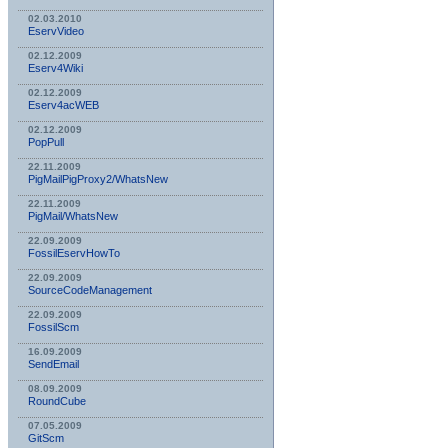
02.03.2010
EservVideo
02.12.2009
Eserv4Wiki
02.12.2009
Eserv4acWEB
02.12.2009
PopPull
22.11.2009
PigMailPigProxy2/WhatsNew
22.11.2009
PigMail/WhatsNew
22.09.2009
FossilEservHowTo
22.09.2009
SourceCodeManagement
22.09.2009
FossilScm
16.09.2009
SendEmail
08.09.2009
RoundCube
07.05.2009
GitScm