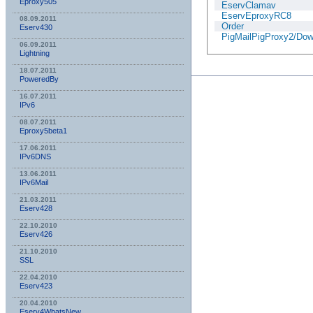
Eproxy505
EservClamav
EservEproxyRC8
08.09.2011
Order
Eserv430
PigMailPigProxy2/Dow
06.09.2011
Lightning
18.07.2011
PoweredBy
16.07.2011
IPv6
08.07.2011
Eproxy5beta1
17.06.2011
IPv6DNS
13.06.2011
IPv6Mail
21.03.2011
Eserv428
22.10.2010
Eserv426
21.10.2010
SSL
22.04.2010
Eserv423
20.04.2010
Eserv4WhatsNew