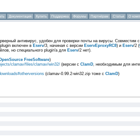
ать
Документация
Купить
Поддержка
Форумы
Партнёрам
Статьи
О комп
верный антивирус, удобен для проверки почты на вирусы. Совместим 
plugin включен в
Eserv
/3, начиная с версии
EservEproxyRC8
) и
Eserv
/2 (
лов, но специального plugin'а для
Eserv
/2 нет).
OpenSource
FreeSoftware
)
rojects/clamav/files/clamav/win32/
(версии с
ClamD
, необходимым для инте
downloads#otherversions
(clamav-0.99.2-win32.zip тоже с
ClamD
)