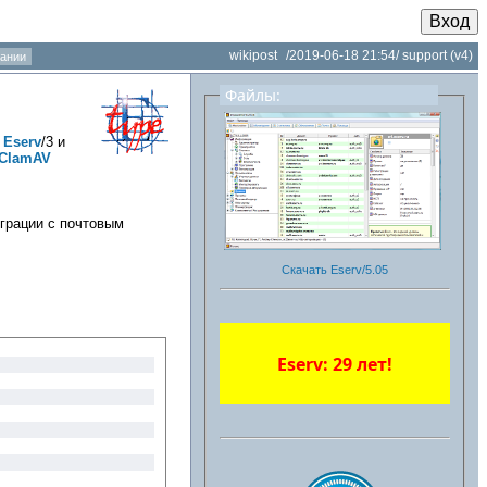
Вход
wikipost
/2019-06-18 21:54/
support
(v4)
ании
Файлы:
с
Eserv
/3 и
ClamAV
грации с почтовым
Скачать Eserv/5.05
Eserv: 29 лет!