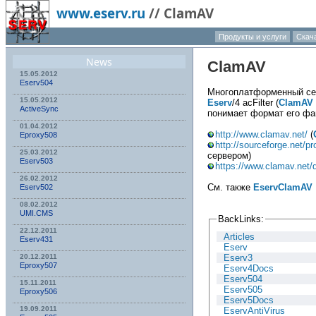
www.eserv.ru
//
ClamAV
Продукты и услуги
Скач
News
ClamAV
15.05.2012
Eserv504
Многоплатформенный сер
15.05.2012
Eserv
/4 acFilter (
ClamAV
ActiveSync
понимает формат его фай
01.04.2012
http://www.clamav.net/
(
Eproxy508
http://sourceforge.net/p
25.03.2012
сервером)
Eserv503
https://www.clamav.net/
26.02.2012
См. также
EservClamAV
Eserv502
08.02.2012
UMI.CMS
BackLinks:
22.12.2011
Articles
Eserv431
Eserv
Eserv3
20.12.2011
Eproxy507
Eserv4Docs
Eserv504
15.11.2011
Eserv505
Eproxy506
Eserv5Docs
19.09.2011
EservAntiVirus