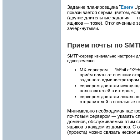
Задание планировщика "
Eserv
Up
показывается серым цветом, есл
(другие длительные задания — т
ящиков — тоже). Отключенные з
зачёркнутыми.
Прием почты по SMT
SMTP-сервер изначально настроен дл
одновременно:
MX-сервером — *M*ail e*X*c
приём почты от внешних отп
заданного администратором 
сервером доставки исходящ
пользователей в интернет;
сервером доставки локально
отправителей в локальные п
Минимально необходимая настро
почтовым сервером — указать сп
доменов, обслуживаемых этим се
ящиков в каждом из доменов. С 
(проекта) можно связать несколь