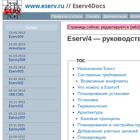
www.eserv.ru
//
Eserv4Docs
Продукты и услуги
Скачать
Документация
Купи
О компа
News
Страница сейчас редактируется (wiki)
15.05.2012
Eserv504
Eserv
/4 — руководст
15.05.2012
ActiveSync
01.04.2012
Eproxy508
TOC
25.03.2012
Назначение Eserv
Eserv503
Системные требования
26.02.2012
Возможные конфликты
Eserv502
Что нового в Eserv/4
08.02.2012
Планирование установки
UMI.CMS
Установка
22.12.2011
Терминология
Eserv431
Архитектура
20.12.2011
Eproxy507
Базовые принципы
Планирование и настройка пр
15.11.2011
Eproxy506
Добавление учетных записей
Планировщик
19.09.2011