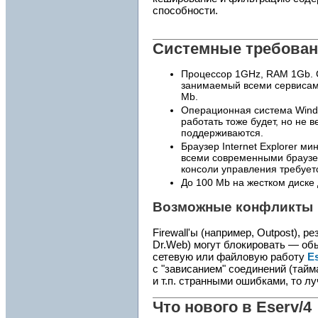
способности.
Системные требова
Процессор 1GHz, RAM 1Gb. 
занимаемый всеми сервиса
Mb.
Операционная система Wind
работать тоже будет, но не 
поддерживаются.
Браузер Internet Explorer ми
всеми современными браузе
консоли управления требуетс
До 100 Mb на жестком диске 
Возможные конфликты
Firewall'ы (например, Outpost), 
Dr.Web) могут блокировать — об
сетевую или файловую работу
E
с "зависанием" соединений (тай
и т.п. странными ошибками, то 
Что нового в
Eserv
/4