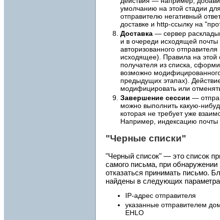
действия — например, добави
умолчанию на этой стадии дл
отправителю негативный ответ
доставке и http-ссылку на "пр
Доставка
— сервер раскладыв
и в очереди исходящей почты 
авторизованного отправителя
исходящее). Правила на этой
получателя из списка, сформ
возможно модифицированного
предыдущих этапах). Действие
модифицировать или отменять
Завершение сессии
— отправ
можно выполнить какую-нибуд
которая не требует уже взаим
Например, индексацию почты 
"Черные списки"
"Черный список" — это список пр
самого письма, при обнаружении
отказаться принимать письмо. Б
найдены в следующих параметрах
IP-адрес отправителя
указанные отправителем до
EHLO