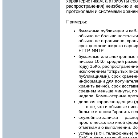
характеристикам, а атрибуты со
распространения) неизбежно и 
протоколами и системами хранен
Примеры:
бумажные публикации и веб-
обычно не больше нескольки
обычно не ограничено, хран
срок доставки широко варьи
HTTP, NNTP.
бумажные или электронные 
письма 10Кб, средний разме
году) 15Кб, распространени
исключением "открытых пис
публикациями), срок хранен
информации для получателя 
хранить вечно), срок достав
среднем меньше минуты, по
недели. Компьютерные прот
деловая корреспонденция (д
— то же, что и обычные пис
больше и опция "хранить веч
служебные записки — распор
просто несколько иной форм
отметками о выполнении. Вс
устные (в т.ч. телефонные) 