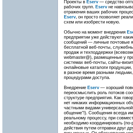
Проекты в
Eserv
— средство опт
рабочих групп.
Eserv
не навязыва
отражения ваших рабочих проце
Eserv
, он просто позволяет реа
схем или изобрести новую.
Обычно на момент внедрения
Es
предприятии уже действуют каки
сообщений — личные почтовые я
бесплатной веб-почты, служебн
продаж и техподдержки (всевозм
webmaster@), размещенные у пр
системах веб-почты, сайты-визи
онлайновые каталоги продукции, 
в разное время разными людьми,
процедурами доступа.
Внедрение
Eserv
— хороший пово
переосмыслить роль потоков со
структуре предприятия. Как гово
нет никаких информационных объ
частными видами универсальной 
общение"!). Сообщения всегда и
реальному процессу, при совмес
необходимо координировать (по-р
действия путем отправки друг д
письменных. От обоснования нео