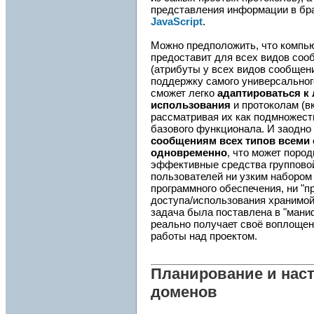
представления информации в бр
JavaScript
.
Можно предположить, что компью
предоставит для всех видов со
(атрибуты у всех видов сообщени
поддержку самого универсальног
сможет легко
адаптироваться к
использования
и протоколам (в
рассматривая их как подмножест
базового функционала. И заодно
сообщениям всех типов всеми
одновременно
, что может поро
эффективные средства групповой
пользователей ни узким набором
программного обеспечения, ни "
доступа/использования хранимо
задача была поставлена в "ман
реально получает своё воплоще
работы над проектом.
Планирование и наст
доменов