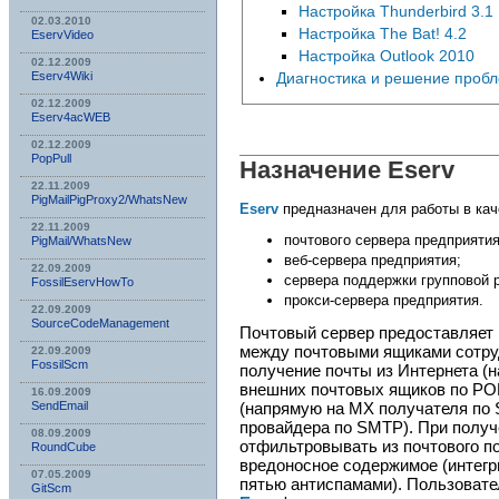
Настройка Thunderbird 3.1
02.03.2010
Настройка The Bat! 4.2
EservVideo
Настройка Outlook 2010
02.12.2009
Eserv4Wiki
Диагностика и решение проб
02.12.2009
Eserv4acWEB
02.12.2009
PopPull
Назначение
Eserv
22.11.2009
PigMailPigProxy2/WhatsNew
Eserv
предназначен для работы в кач
22.11.2009
почтового сервера предприятия
PigMail/WhatsNew
веб-сервера предприятия;
22.09.2009
сервера поддержки групповой 
FossilEservHowTo
прокси-сервера предприятия.
22.09.2009
SourceCodeManagement
Почтовый сервер предоставляет
между почтовыми ящиками сотруд
22.09.2009
FossilScm
получение почты из Интернета (
внешних почтовых ящиков по POP
16.09.2009
(напрямую на MX получателя по 
SendEmail
провайдера по SMTP). При полу
08.09.2009
отфильтровывать из почтового по
RoundCube
вредоносное содержимое (интегр
07.05.2009
пятью антиспамами). Пользовате
GitScm