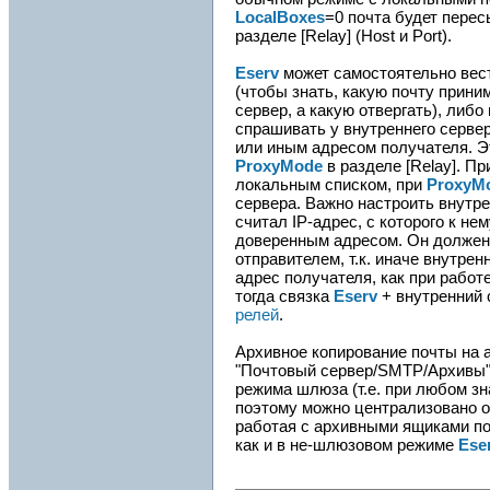
LocalBoxes
=0 почта будет перес
разделе [Relay] (Host и Port).
Eserv
может самостоятельно вест
(чтобы знать, какую почту прини
сервер, а какую отвергать), либ
спрашивать у внутреннего сервер
или иным адресом получателя. Э
ProxyMode
в разделе [Relay]. П
локальным списком, при
ProxyM
сервера. Важно настроить внутре
считал IP-адрес, с которого к н
доверенным адресом. Он должен
отправителем, т.к. иначе внутре
адрес получателя, как при работ
тогда связка
Eserv
+ внутренний 
релей
.
Архивное копирование почты на 
"Почтовый сервер/SMTP/Архивы"
режима шлюза (т.е. при любом з
поэтому можно централизовано 
работая с архивными ящиками п
как и в не-шлюзовом режиме
Ese