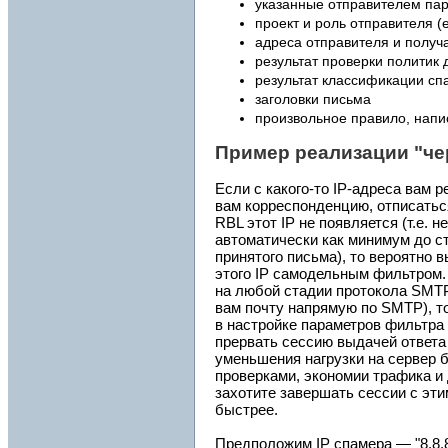
указанные отправителем па
проект и роль отправителя (
адреса отправителя и получ
результат проверки политик 
результат классификации с
заголовки письма
произвольное правило, напи
Пример реализации "че
Если с какого-то IP-адреса вам
вам корреспонденцию, отписатьс
RBL этот IP не появляется (т.е. 
автоматически как минимум до с
принятого письма), то вероятно в
этого IP самодельным фильтром. 
на любой стадии протокола SMTP
вам почту напрямую по SMTP), то 
в настройке параметров фильтра 
прервать сессию выдачей ответа 
уменьшения нагрузки на сервер 
проверками, экономии трафика и
захотите завершать сессии с эт
быстрее.
Предположим IP спамера — "8.8.8