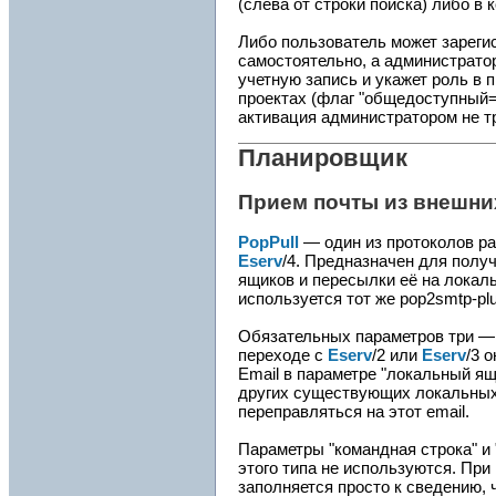
(слева от строки поиска) либо в 
Либо пользователь может зареги
самостоятельно, а администратор
учетную запись и укажет роль в 
проектах (флаг "общедоступный=
активация администратором не т
Планировщик
Прием почты из внешни
PopPull
— один из протоколов р
Eserv
/4. Предназначен для полу
ящиков и пересылки её на лока
используется тот же pop2smtp-plu
Обязательных параметров три — и
переходе с
Eserv
/2 или
Eserv
/3 
Email в параметре "локальный ящ
других существующих локальных
переправляться на этот email.
Параметры "командная строка" и 
этого типа не используются. При
заполняется просто к сведению, 