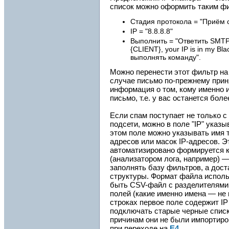
список можно оформить таким ф
Стадия протокола = "Приём
IP = "8.8.8.8"
Выполнить = "Ответить SMTP
{CLIENT}, your IP is in my Bl
выполнять команду".
Можно перенести этот фильтр на
случае письмо по-прежнему приня
информация о том, кому именно 
письмо, т.е. у вас останется бол
Если спам поступает не только с 8
подсети, можно в поле "IP" указыв
этом поле можно указывать имя т
адресов или масок IP-адресов. Э
автоматизировано формируется к
(анализатором лога, например) —
заполнять базу фильтров, а дос
структуры. Формат файла испол
быть CSV-файл с разделителями "
полей (какие именно имена — не 
строках первое поле содержит IP
подключать старые черные спис
причинам они не были импортиро
при переходе на
E4
.