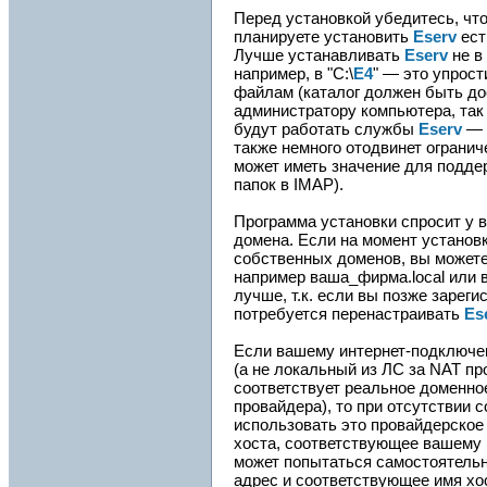
Перед установкой убедитесь, что
планируете установить
Eserv
ест
Лучше устанавливать
Eserv
не в 
например, в "C:\
E4
" — это упрост
файлам (каталог должен быть до
администратору компьютера, так 
будут работать службы
Eserv
— 
также немного отодвинет огранич
может иметь значение для подде
папок в IMAP).
Программа установки спросит у в
домена. Если на момент установк
собственных доменов, вы может
например ваша_фирма.local или 
лучше, т.к. если вы позже зареги
потребуется перенастраивать
Es
Если вашему интернет-подключе
(а не локальный из ЛС за NAT пр
соответствует реальное доменно
провайдера), то при отсутствии 
использовать это провайдерское
хоста, соответствующее вашему 
может попытаться самостоятельн
адрес и соответствующее имя хо