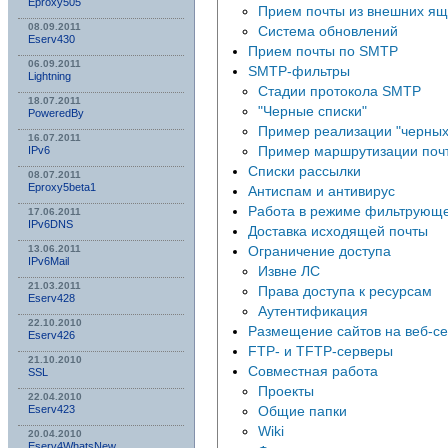
Eproxy505
Прием почты из внешних ящ
08.09.2011
Система обновлений
Eserv430
Прием почты по SMTP
06.09.2011
SMTP-фильтры
Lightning
Стадии протокола SMTP
18.07.2011
"Черные списки"
PoweredBy
Пример реализации "черных
16.07.2011
Пример маршрутизации поч
IPv6
Списки рассылки
08.07.2011
Eproxy5beta1
Антиспам и антивирус
Работа в режиме фильтрующ
17.06.2011
IPv6DNS
Доставка исходящей почты
13.06.2011
Ограничение доступа
IPv6Mail
Извне ЛС
21.03.2011
Права доступа к ресурсам
Eserv428
Аутентификация
22.10.2010
Размещение сайтов на веб-се
Eserv426
FTP- и TFTP-серверы
21.10.2010
Совместная работа
SSL
Проекты
22.04.2010
Eserv423
Общие папки
Wiki
20.04.2010
Eserv4WhatsNew