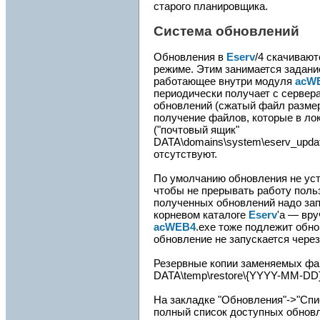
старого планировщика.
Система обновлений
Обновления в
Eserv
/4 скачиваю
режиме. Этим занимается задани
работающее внутри модуля
acW
периодически получает с сервера
обновлений (сжатый файл размер
получение файлов, которые в ло
("почтовый ящик"
DATA\domains\system\eserv_upda
отсутствуют.
По умолчанию обновления не ус
чтобы не прерывать работу поль
полученных обновлений надо запу
корневом каталоге
Eserv
'а — вр
acWEB4
.exe тоже подлежит обно
обновление не запускается чере
Резервные копии заменяемых фа
DATA\temp\restore\{YYYY-MM-DD}
На закладке "Обновления"->"Спи
полный список доступных обнов