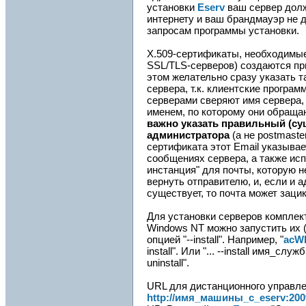
установки
Eserv
ваш сервер дол
интернету и ваш брандмауэр не 
запросам программы установки.
X.509-сертификаты, необходимы
SSL/TLS-серверов) создаются пр
этом желательно сразу указать 
сервера, т.к. клиентские програм
серверами сверяют имя сервера, 
именем, по которому они обраща
важно указать правильный (су
администратора
(а не postmaster
сертификата этот Email указыва
сообщениях сервера, а также исп
инстанция" для почты, которую н
вернуть отправителю, и, если и 
существует, то почта может заци
Для установки серверов компле
Windows NT можно запустить их (
опцией "--install". Например, "
acW
install". Или "... --install имя_с
uninstall".
URL для дистанционного управл
http://имя_машины_с_eserv:2009