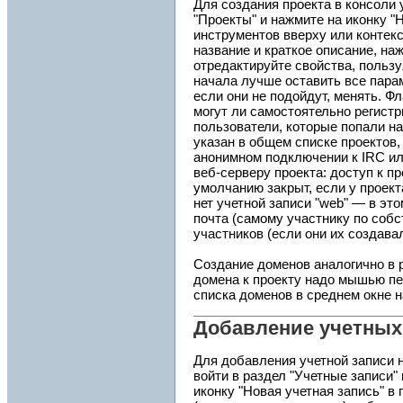
Для создания проекта в консоли 
"Проекты" и нажмите на иконку "
инструментов вверху или контек
название и краткое описание, на
отредактируйте свойства, пользу
начала лучше оставить все пара
если они не подойдут, менять. Ф
могут ли самостоятельно регист
пользователи, которые попали на 
указан в общем списке проектов,
анонимном подключении к IRC ил
веб-серверу проекта: доступ к пр
умолчанию закрыт, если у проект
нет учетной записи "web" — в эт
почта (самому участнику по собс
участников (если они их создавал
Создание доменов аналогично в 
домена к проекту надо мышью пе
списка доменов в среднем окне н
Добавление учетных
Для добавления учетной записи 
войти в раздел "Учетные записи"
иконку "Новая учетная запись" в