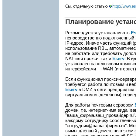
См. отдельную статью
http://www.e
Планирование устан
Рекомендуется устанавливать
Es
непосредственно подключенный 
IP-адрес. Иначе часть функций 
использование RBL, автоматическ
не работать или требовать допол
NAT или прокси, так и
Eserv
. В и
установлен на шлюзовом компью
интерфейсами — WAN (интернет) 
Если функционал прокси-сервер
требуется работа почтовым и веб
Eserv
в DMZ в сети предприятия и
виртуальном выделенном) сервер
Для работы почтовым сервером
домен, т.е. интернет-имя вида "в
"ваша_фирма.ваш_провайдер.ru".
каждому сотруднику собственны
"сотрудник@ваша_фирма.ru". Мо
вымышленный домен, но в этом с
ходить только внутри вашей ЛС, 