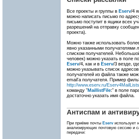
Все проекты и группы в
Eserv
/4 
можно написать письмо по адрес
письмо поступит в ящики всех уч
разрешений на отправку сообщен
проекта).
Можно также использовать боле
явно указанными получателями л
списком получателей. Небольшой
человек) можно указать в поле п
Eserv
/4, как и в
Eserv
/3 везде, г
можно указывать список адресов
получателей из файла также мож
email'а получателя. Пример фил
http://www.eserv.ru/Eserv4MailList
команду "
MaillistFile
:" в поле па
достаточно указать имя файла.
Антиспам и антивир
При приёме почты
Eserv
использует н
анализирующих почтовую сессию и с
передачи: