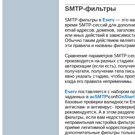
SMTP-фильтры
SMTP-фильтры в
Eserv
— это на
время SMTP-сессий для дополнит
email-адресов, доменов, заголовк
или иных действий в зависимости
Обычно таким действием являетс
эти правила и названы фильтрам
Сравнение параметров SMTP-сес
производится на разных стадиях
авторизации (если есть), получе
получателя, получении тела пис
явно указать стадию, чтобы пропу
когда его правила неприменимы.
Eserv
поставляется с набором п
заданных в
acSMTP
\conf\
OnStar
базовые проверки валидности Ema
антиспам- и антивирус- проверки
рекомендуется. А в этом раздел
фильтры, если вам недостаточно
неправильная настройка фильтров
приёме легитимной корреспонден
дополнительные фильтры только е