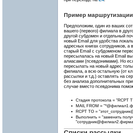
Пример маршрутизации
Предположим, один из ваших сот
вашего (первого) филиала в друг
другой субдомен и отдельный поч
новый Email для удобства локаль
адресных книгах сотрудников, а 
старый Email с субдоменом перво
пересылалась на новый Email вы
алиасами (псевдонимами). Но ес
пересылать на новый адрес тольк
филиала, а всю остальную (от к
рассылки и т.д.) оставлять на се
без анализа дополнительных приз
случае вместо псевдонима помож
Стадия протокола = "RCPT T
MAIL FROM = "*@филиал1.ф
RCPT TO = "этот_сотрудник
Выполнить = "заменить полу
"сотрудник@филиал2.фирма
Списки рассылки