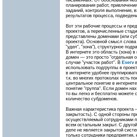
планирования работ, привлечени
заданий, контроля выполнения, 
результатов процесса, подведения
Вот эти рабочие процессы и пре
проектов, а перечисленные стад
представлены доменами (или су
проекта). Основной смысл слова "
"удел", "зона"), структурное под
В интернете это область (зона) 
домен — это просто "отдельная о
случае "участок работ". В
Eserv
в
использовать подгруппы в проекта
в интернете удобнее группирова
т.к. во многих протоколах есть п
центральное понятие в интернете
понятие "группа". Если домен на
то вы легко и бесплатно можете 
количество субдоменов.
Важная характеристика проекта —
закрытость). С одной стороны пр
осуществляемый сотрудниками пр
всем остальным закрыт. С другой
деле не является закрытой систе
только сотрудники предприятия,