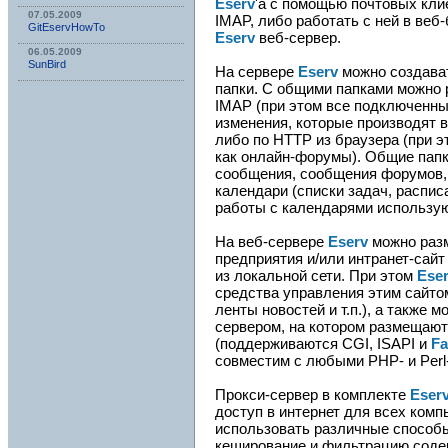
Eserv
'а с помощью почтовых кли
07.05.2009
IMAP, либо работать с ней в веб
GitEservHowTo
Eserv
веб-сервер.
06.05.2009
SunBird
На сервере
Eserv
можно создава
папки. С общими папками можно 
IMAP (при этом все подключенны
изменения, которые производят в
либо по HTTP из браузера (при 
как онлайн-форумы). Общие папк
сообщения, сообщения форумов,
календари (списки задач, расписа
работы с календарями использу
На веб-сервере
Eserv
можно раз
предприятия и/или интранет-сайт
из локальной сети. При этом
Ese
средства управления этим сайтом
ленты новостей и т.п.), а также 
сервером, на котором размещают
(поддерживаются CGI, ISAPI и
Fa
совместим с любыми PHP- и Perl
Прокси-сервер в комплекте
Eser
доступ в интернет для всех комп
использовать различные способы
кеширование и фильтрацию содер