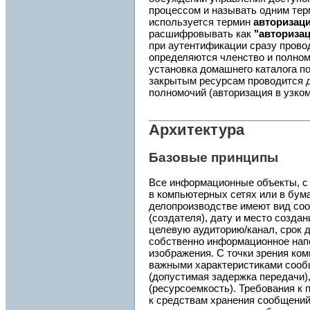
процессом и называть одним те
используется термин
авторизац
расшифровывать как
"авториза
при аутентификации сразу прово
определяются членство и полном
установка домашнего каталога по
закрытым ресурсам проводится 
полномочий (авторизация в узко
Архитектура
Базовые принципы
Все информационные объекты, с
в компьютерных сетях или в бум
делопроизводстве имеют вид соо
(создателя), дату и место создан
целевую аудиторию/канал, срок д
собственно информационное напо
изображения. С точки зрения ко
важными характеристиками сооб
(допустимая задержка передачи),
(ресурсоемкость). Требования к
к средствам хранения сообщений