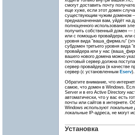
смогут доставить почту получат
еще хуже, если этот домен случа
существующим чужим доменом — 
предназначенная вам, уйдёт на д
полноценного использования эле
получить собственный домен — 
или с помощью провайдера, или 
уровня вида "ваша_фирма.ru" (эт
субдомен третьего уровня вида 
провайдера или у нас (ваша_фир
вашего нового домена можно указ
почтовый сервер должна поступа
сервер провайдера (в качестве п
сервер (с установленным
Eserv
).
Обратите внимание, что интерне
самое, что домен в Windows. Есл
Server и в его Active Directory н
автоматически, что у вас есть г
почты или сайтов в интернете. 
Windows используют локальные до
локальные IP-адреса, не могут и
Установка