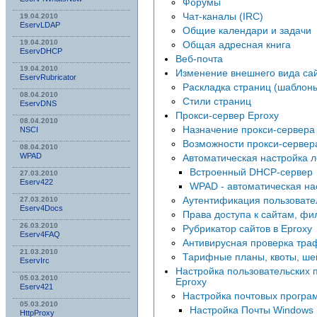
Форумы
Чат-каналы (IRC)
19.04.2010
EservLDAP
Общие календари и задачи
19.04.2010
Общая адресная книга
EservDHCP
Веб-почта
19.04.2010
Изменение внешнего вида са
EservRubricator
Раскладка страниц (шаблон
08.04.2010
Стили страниц
EservDNS
Прокси-сервер Eproxy
08.04.2010
Назначение прокси-сервера
NSСI
Возможности прокси-сервер
08.04.2010
WPAD
Автоматическая настройка л
Встроенный DHCP-сервер
27.03.2010
Eserv422
WPAD - автоматическая на
Аутентификация пользовате
27.03.2010
Eserv4Docs
Права доступа к сайтам, фи
26.03.2010
Рубрикатор сайтов в Eproxy
Eserv4FAQ
Антивирусная проверка тра
21.03.2010
Тарифные планы, квоты, ше
EservIrc
Настройка пользовательских п
05.03.2010
Eproxy
Eserv421
Настройка почтовых програм
05.03.2010
Настройка Почты Windows (
HttpProxy