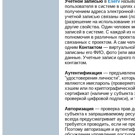
Учетной записью
в
Eserv
называ
пользователя в системе в целях 
получением адреса электронной 
учетной записью связаны имя (ло
(разрешение на использование эт
другие свойства. Один человек м
записей в системе. С каждой из 
полномочия в различных проектах
связанных с проектом. А сам чел
одним
Контактом
— виртуальной 
записаны его ФИО, фото (или ава
данные. Учетные записи одного 
контактом.
Аутентификация
— предъявлени
"удостоверения личности", кото
являются имя:пароль (проверяет
хэшем или по криптографической
сертификат (наличие у субъекта
проверкой цифровой подписи), и т
Авторизация
— проверка прав д
субъекта к запрашиваемому ресу
всегда предусматривает аутенти
требуется проводить, если не пр
Поэтому авторизация и аутентифи
обсуждении управления доступо