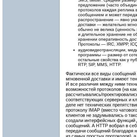
SMS, twitter: средний разм
предложение (часто объедин
протоколов каждая реплика
сообщением и может переда
распространение — явно ука
доставки — желательно мгн
обычно не велика (ценность 
и длительное хранение не об
хранении оперативность дос
Протоколы — IRC, XMPP, ICQ
аудиовидеотрансляции, мед
программы — размер от сотен
остальные свойства как у п
RTP, SIP, MMS, HTTP.
Фактически все виды сообщений "
мгновенной доставки и имеют тен
И все различия между ними техн
возможностей протоколов (на ка
рассчитывались/проектировалис
соответствующих серверных и кл
деле нет технических препятстви
протоколу IMAP (вместо чатового
клиентов не задумывались о так
создали интерфейсных функций 
сообщений. А HTTP вобрал в себ
передачи сообщений благодаря н
из самых простых протоколов), а