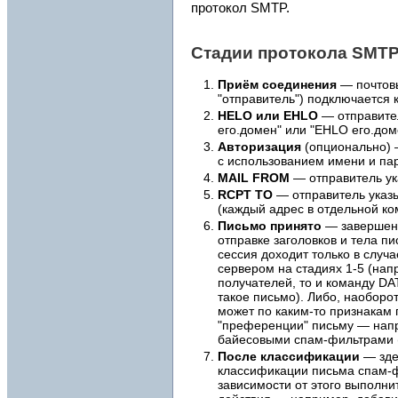
протокол SMTP.
Стадии протокола SMT
Приём соединения
— почтов
"отправитель") подключается 
HELO или EHLO
— отправите
его.домен" или "EHLO его.дом
Авторизация
(опционально) 
с использованием имени и па
MAIL FROM
— отправитель ук
RCPT TO
— отправитель указы
(каждый адрес в отдельной к
Письмо принято
— завершен
отправке заголовков и тела п
сессия доходит только в случа
сервером на стадиях 1-5 (нап
получателей, то и команду DAT
такое письмо). Либо, наоборот
может по каким-то признакам
"преференции" письму — напр
байесовыми спам-фильтрами (
После классификации
— зде
классификации письма спам-ф
зависимости от этого выполни