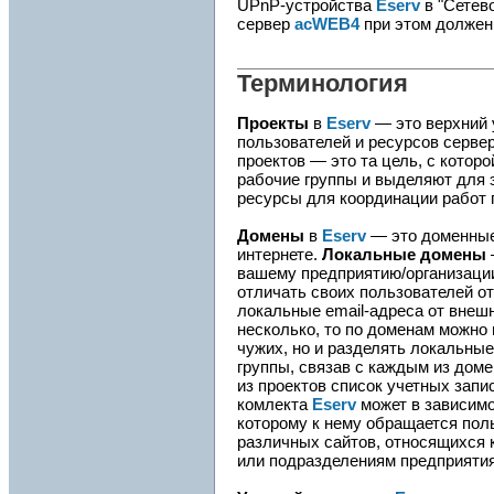
UPnP-устройства
Eserv
в "Сетев
сервер
acWEB4
при этом должен
Терминология
Проекты
в
Eserv
— это верхний 
пользователей и ресурсов серве
проектов — это та цель, с котор
рабочие группы и выделяют для э
ресурсы для координации работ п
Домены
в
Eserv
— это доменные
интернете.
Локальные домены
вашему предприятию/организац
отличать своих пользователей от
локальные email-адреса от внеш
несколько, то по доменам можно 
чужих, но и разделять локальны
группы, связав с каждым из доме
из проектов список учетных запи
комлекта
Eserv
может в зависимо
которому к нему обращается пол
различных сайтов, относящихся 
или подразделениям предприятия