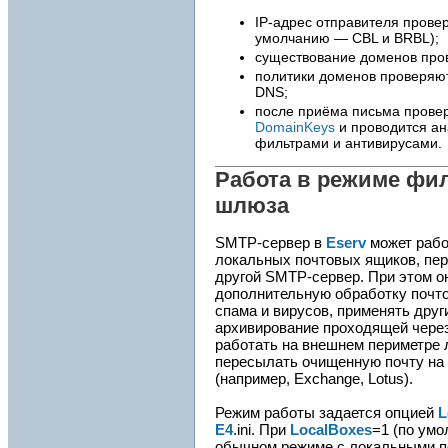
IP-адрес отправителя прове
умолчанию — CBL и BRBL);
существование доменов про
политики доменов проверяют
DNS;
после приёма письма прове
DomainKeys
и проводится а
фильтрами и антивирусами.
Работа в режиме фи
шлюза
SMTP-сервер в
Eserv
может рабо
локальных почтовых ящиков, пе
другой SMTP-сервер. При этом о
дополнительную обработку почто
спама и вирусов, применять дру
архивирование проходящей через
работать на внешнем периметре л
пересылать очищенную почту на 
(например, Exchange, Lotus).
Режим работы задается опцией
L
E4
.ini. При
LocalBoxes
=1 (по ум
обычном режиме с локальными п