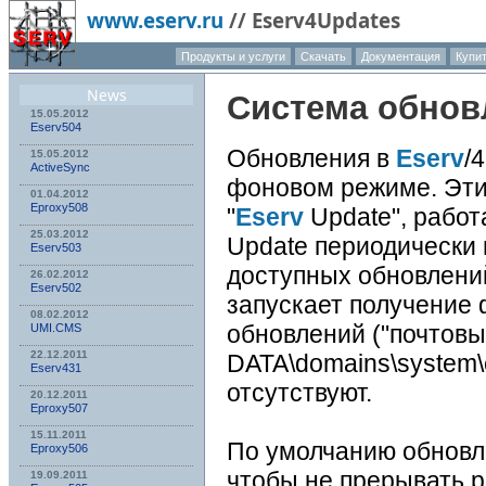
www.eserv.ru
//
Eserv4Updates
Продукты и услуги
Скачать
Документация
Купи
О компа
News
Система обно
15.05.2012
Eserv504
Обновления в
Eserv
/
15.05.2012
ActiveSync
фоновом режиме. Эти
01.04.2012
Eproxy508
"
Eserv
Update", рабо
25.03.2012
Update периодически п
Eserv503
доступных обновлени
26.02.2012
Eserv502
запускает получение 
08.02.2012
обновлений ("почтовы
UMI.CMS
22.12.2011
DATA\domains\system\
Eserv431
отсутствуют.
20.12.2011
Eproxy507
15.11.2011
По умолчанию обновл
Eproxy506
чтобы не прерывать р
19.09.2011