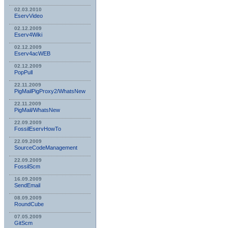
02.03.2010
EservVideo
02.12.2009
Eserv4Wiki
02.12.2009
Eserv4acWEB
02.12.2009
PopPull
22.11.2009
PigMailPigProxy2/WhatsNew
22.11.2009
PigMail/WhatsNew
22.09.2009
FossilEservHowTo
22.09.2009
SourceCodeManagement
22.09.2009
FossilScm
16.09.2009
SendEmail
08.09.2009
RoundCube
07.05.2009
GitScm