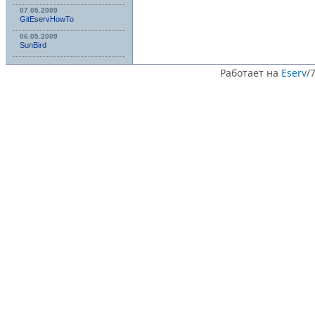
07.05.2009
GitEservHowTo
06.05.2009
SunBird
Работает на
Eserv
/