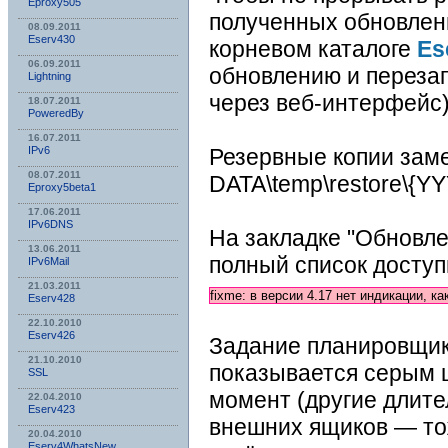
Eproxy505
полученных обновлени
08.09.2011
Eserv430
корневом каталоге
Es
06.09.2011
обновлению и перезап
Lightning
через веб-интерфейс
18.07.2011
PoweredBy
16.07.2011
Резервные копии зам
IPv6
08.07.2011
DATA\temp\restore\{Y
Eproxy5beta1
17.06.2011
IPv6DNS
На закладке "Обновле
13.06.2011
полный список доступ
IPv6Mail
21.03.2011
fixme: в версии 4.17 нет индикации, к
Eserv428
22.10.2010
Eserv426
Задание планировщик
21.10.2010
показывается серым 
SSL
момент (другие длите
22.04.2010
Eserv423
внешних ящиков — то
20.04.2010
Eserv4WhatsNew